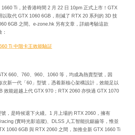
TX 1660 Ti，於香港時間 2 月 22 日 10pm 正式上市！GTX
)，用以取代 GTX 1060 6GB，削減了 RTX 20 系列的 3D 技
1060 6GB 之間。e-zone.hk 另有文章，詳細考驗這款
啟：
 1660 Ti 中階卡王效能驗証
 GTX 660、760、960、1060 等，均成為熱賣型號，因
每次新一代「60」型號，憑着新核心架構設計，效能足以
效能超越上代 GTX 970；RTX 2060 亦快過 GTX 1070
推出之型號，是時候退下火綫。1 月上場的 RTX 2060，擁有
ay-Tracing (實時光影追蹤)、DLSS 人工智能抗鋸齒等，惟並
060 6GB 與 RTX 2060 之間，加推全新 GTX 1660 Ti