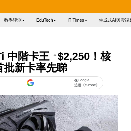
教學評測
EduTech
IT Times
生成式AI與雲端
 Ti 中階卡王 ↑$2,250！核
 首批新卡率先睇
在Google
追蹤《e-zone》