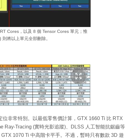
組 RT Cores，以及 8 個 Tensor Cores 單元；惟
i (右) 則將以上單元全部刪除。
 Ti 定位非常特別。以最低零售價計算，GTX 1660 Ti 比 RTX
time Ray-Tracing (實時光影追蹤)、DLSS 人工智能抗鋸齒等
GTX 1070 Ti 中高階卡平手。不過，暫時只有數款 3D 遊