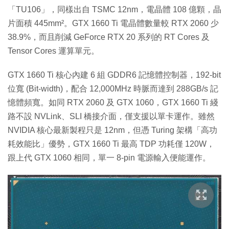
「TU106」，同樣出自 TSMC 12nm，電晶體 108 億顆，晶
片面積 445mm²。GTX 1660 Ti 電晶體數量較 RTX 2060 少
38.9%，而且削減 GeForce RTX 20 系列的 RT Cores 及
Tensor Cores 運算單元。
GTX 1660 Ti 核心內建 6 組 GDDR6 記憶體控制器，192-bit
位寬 (Bit-width)，配合 12,000MHz 時脈而達到 288GB/s 記
憶體頻寬。如同 RTX 2060 及 GTX 1060，GTX 1660 Ti 綫
路不設 NVLink、SLI 橋接介面，僅支援以單卡運作。雖然
NVIDIA 核心最新製程只是 12nm，但憑 Turing 架構「高功
耗效能比」優勢，GTX 1660 Ti 最高 TDP 功耗僅 120W，
跟上代 GTX 1060 相同，單一 8-pin 電源輸入便能運作。