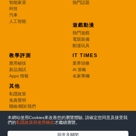
智能家居
熱門話題
科技
汽車
人工智能
遊戲動漫
熱門遊戲
電競裝備
動漫玩具
教學評測
IT TIMES
應用秘技
業界頭條
新品測試
AI 策略
Apps 情報
名家專欄
其他
私隱政策
免責聲明
聯絡/關於我們
本網站使用Cookies來改善您的瀏覽體驗, 請確定您同意及接受我
© 2026 e-zone. All Rights Reserved.
們的
私隱政策與使用條款
才繼續瀏覽。
在Google
同意及關閉