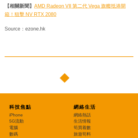
【相關新聞】
AMD Radeon VII 第二代 Vega 旗艦抵港開
箱！狙擊 NV RTX 2080
Source：ezone.hk
科技焦點
網絡生活
iPhone
網絡熱話
5G流動
生活情報
電腦
筍買着數
數碼
旅遊筍料