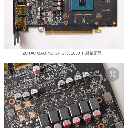
ZOTAC GAMING GF GTX 1660 Ti 綫路正面。