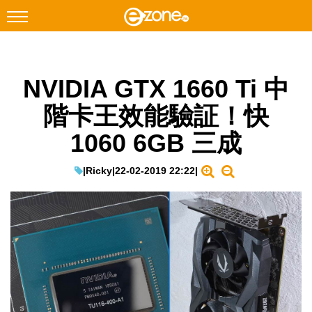
搜尋
NVIDIA GTX 1660 Ti 中
Facebook
Instagram
階卡王效能驗証！快
科技焦點
1060 6GB 三成
網絡生活
遊戲動漫
|
Ricky
|
22-02-2019 22:22
|
教學評測
EduTech
IT Times
生成式AI與雲端應用
Enterprise Digital Transformation