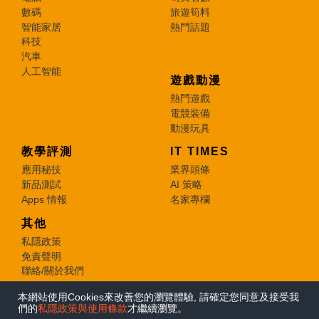
數碼
旅遊筍料
智能家居
熱門話題
科技
汽車
人工智能
遊戲動漫
熱門遊戲
電競裝備
動漫玩具
教學評測
IT TIMES
應用秘技
業界頭條
新品測試
AI 策略
Apps 情報
名家專欄
其他
私隱政策
免責聲明
聯絡/關於我們
本網站使用Cookies來改善您的瀏覽體驗, 請確定您同意及接受我
© 2026 e-zone. All Rights Reserved.
們的
私隱政策與使用條款
才繼續瀏覽。