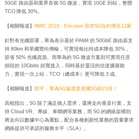
50GE 路由器和業界首個 5G 微波，實現 10GE 到站，整體
TCO 降低 30%。
【相關報道】
MWC 2019：Ericsson 宣布5G合約增至12家
針對有光纖部署，華為表示基於 PAM4 的 50GbE 路由器支
持 80km 和單纖雙向傳輸，可實現每比特成本降低 30%，
節省 50% 光纖資源。而華為的 5G 微波方案則可實現任意
頻段的 10Gbit/s 頻寬接入，同時基於靈活的信道擴展能
力，實現一次上站，TCO（總成本）更可降低 3 成。
【相關報道】
郭平：華為5G速度是美國5G的21倍！
高戟指出，5G 除了滿足個人需求，還將走向垂直行業，支
持 Cloud VR、專線、車聯網等業務，而 5G 的網絡架構則
將走向以數據中心為重點，配合各種創新性業務的質量要求
網絡提供可承諾的服務水平（SLA）。