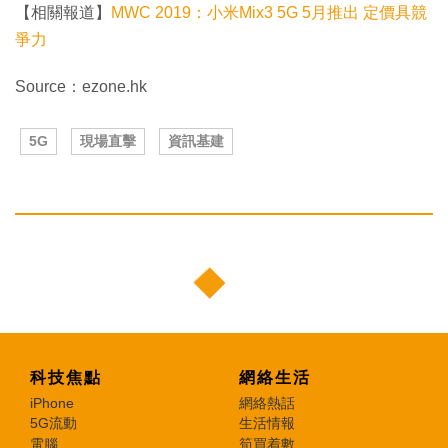
【相關報道】
MWC 2019：小米Mix3 5G 5月推出 定價具競
爭力
Source：ezone.hk
5G
現場直擊
資訊基建
科技焦點
網絡生活
iPhone
網絡熱話
5G流動
生活情報
電腦
筍買着數