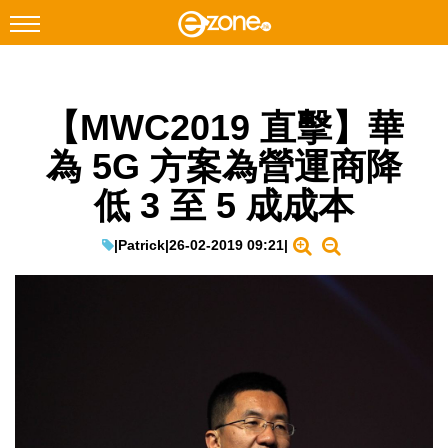
搜尋
【MWC2019 直擊】華
Facebook
Instagram
為 5G 方案為營運商降
科技焦點
低 3 至 5 成成本
網絡生活
遊戲動漫
|
Patrick
|
26-02-2019 09:21
|
教學評測
EduTech
IT Times
生成式AI與雲端應用
Enterprise Digital Transformation