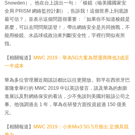
Snowden）。他在台上說出一句：「棱鏡（喻美國國家安
全局 PRISM 網絡監控計劃），告訴我！這個世界上到底誰
最可信？」並表示這個問題很重要：「如果你不知道棱鏡是
甚麼，可以去問問斯諾登！」帶出網絡安全是共同挑戰，不
能用棱鏡、水晶球或政治來判斷安全性，字裡行間似有所
指。
【相關報道】
MWC 2019：華為5G方案為營運商降低3成至
一半成本
華為多位管理層近期談話都比以往更開放。郭平在西班牙巴
塞隆拿舉行的 MWC 2019 中以英語發言，談及華為的創新
進展以及對網絡保安的看法，少不免談到美國封殺該公司之
事。他強調過去 1 年，華為在研發方面投資超過 150 億美
元。
【相關報道】
MWC 2019：小米Mix3 5G 5月推出 定價具競
爭力