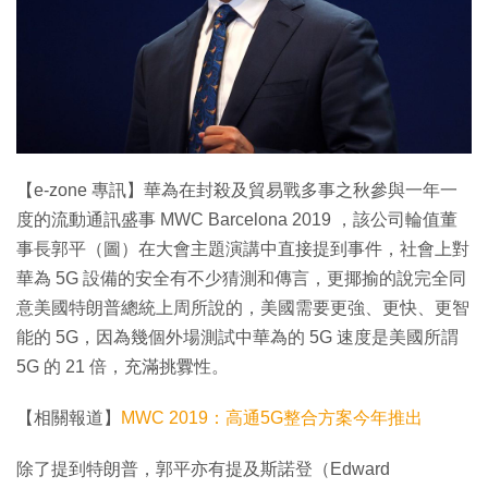
特集
【e-zone 專訊】華為在封殺及貿易戰多事之秋參與一年一
度的流動通訊盛事 MWC Barcelona 2019 ，該公司輪值董
事長郭平（圖）在大會主題演講中直接提到事件，社會上對
華為 5G 設備的安全有不少猜測和傳言，更揶揄的說完全同
意美國特朗普總統上周所說的，美國需要更強、更快、更智
能的 5G，因為幾個外場測試中華為的 5G 速度是美國所謂
5G 的 21 倍，充滿挑釁性。
【相關報道】
MWC 2019：高通5G整合方案今年推出
除了提到特朗普，郭平亦有提及斯諾登（Edward