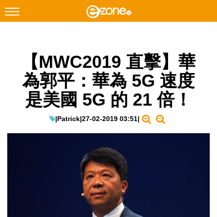
搜尋
【MWC2019 直擊】華
Facebook
Instagram
為郭平：華為 5G 速度
科技焦點
是美國 5G 的 21 倍！
網絡生活
遊戲動漫
|
Patrick
|
27-02-2019 03:51
|
教學評測
EduTech
IT Times
生成式AI與雲端應用
Enterprise Digital Transformation