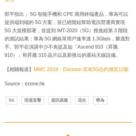
郭平指出， 5G 智能手機和 CPE 商用終端產品，華為可以
提供端到端的 5G 方案，並已經開始幫助電訊營運商實現
5G 大規模部署，並提到 IMT-2020（5G）推進組第 3 階段
的測試結果：華為 5G 網絡單用戶速率達 1.3Gbps，勝過對
手。郭平在演講中少不免提及如「Ascend 910（昇騰
910）」和昇騰 310 晶片以及新推出的基站天線設備。
【相關報道】
MWC 2019：Ericsson 宣布5G合約增至12家
Source：ezone.hk
5G
現場直擊
資訊基建
花生
華為