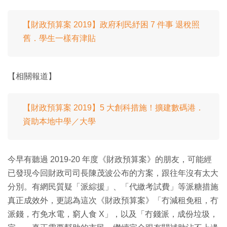
【財政預算案 2019】政府利民紓困 7 件事 退稅照
舊．學生一樣有津貼
【相關報道】
【財政預算案 2019】5 大創科措施！擴建數碼港．
資助本地中學／大學
今早有聽過 2019-20 年度《財政預算案》的朋友，可能經
已發現今回財政司司長陳茂波公布的方案，跟往年沒有太大
分別。有網民質疑「派綜援」、「代繳考試費」等派糖措施
真正成效外，更認為這次《財政預算案》「冇減租免租，冇
派錢，冇免水電，窮人食 X」，以及「冇錢派，成份垃圾，