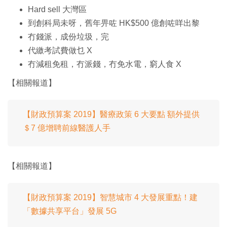
Hard sell 大灣區
到創科局未呀，舊年畀咗 HK$500 億創咗咩出黎
冇錢派，成份垃圾，完
代繳考試費做乜 X
冇減租免租，冇派錢，冇免水電，窮人食 X
【相關報道】
【財政預算案 2019】醫療政策 6 大要點 額外提供
＄7 億增聘前線醫護人手
【相關報道】
【財政預算案 2019】智慧城市 4 大發展重點！建
「數據共享平台」發展 5G