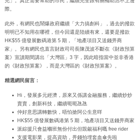
完」。真正需要幫助的市民，繼續完全跟有關補助沾不上邊
際。
此外，有網民也鬧爆政府繼續「大力搞創科」，過去的撥款
明明已不知用在哪裡，但今回還是陸續有來，還要是撥款
HK$55 億發展數碼港第 5 期，「地產項目又送錢畀商
家」。另有網民也直言財政司司長陳茂波不斷在《財政預算
案》宣讀期間講出「大灣區」3 字，因此暗指當中並非香港
的《財政預算案》，而是大灣區的《財政預算案》。
精選網民留言：
Hi，發展多元經濟，原來又係講金融服務，繼續炒炒
賣賣，創新科技，繼續呃呃氹氹
仲好意思講轉數快，唔怕搶阿公生意咩
HK$55 億發展數碼港第 5 期，地產項目又送錢畀商家
派綜援只會益嗰班無份付出但覬覦福利嘅 free rider
支援電影業，提高資助，畀錢拍埋套血傘先啦