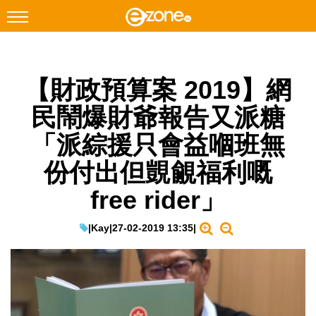
搜尋
【財政預算案 2019】網
Facebook
Instagram
民鬧爆財爺報告又派糖
科技焦點
「派綜援只會益嗰班無
網絡生活
份付出但覬覦福利嘅
遊戲動漫
free rider」
教學評測
EduTech
|
Kay
|
27-02-2019 13:35
|
IT Times
生成式AI與雲端應用
Enterprise Digital Transformation