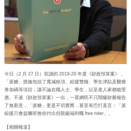
特集
今日（2 月 27 日）宣讀的 2019-20 年度《財政預算案》，
「派糖」措施包括了寬減稅項、綜援雙糧、學生津貼及醫療
券加碼等項目，讓不論在職人士、學生，以至老人家都能受
惠。不過《財政預算案》一出，一眾網民不只鬧爆財爺報告
了無新意，「派糖」更是不切實際，甚至有巴打直言：「派
綜援只會益嗰班無份付出但覬覦福利嘅 free rider」。
【相關報道】