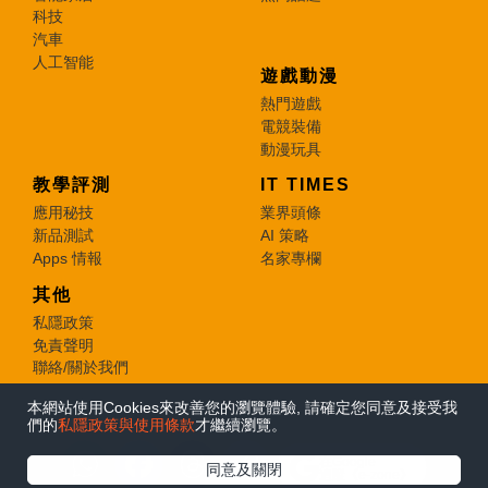
科技
汽車
人工智能
遊戲動漫
熱門遊戲
電競裝備
動漫玩具
教學評測
IT TIMES
應用秘技
業界頭條
新品測試
AI 策略
Apps 情報
名家專欄
其他
私隱政策
免責聲明
聯絡/關於我們
本網站使用Cookies來改善您的瀏覽體驗, 請確定您同意及接受我
© 2026 e-zone. All Rights Reserved.
們的
私隱政策與使用條款
才繼續瀏覽。
在Google
同意及關閉
追蹤《e-zone》