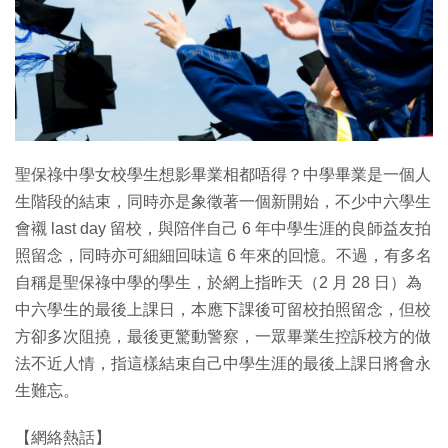
特集
聖保祿中學女校學生想影畢業相都唔得？中學畢業是一個人
生階段的結束，同時亦是象徵著一個新開始，不少中六學生
會襯 last day 留校，與陪伴自己 6 年中學生涯的良師益友拍
照留念，同時亦可細細回味這 6 年來的回憶。不過，有多名
自稱是聖保祿中學的學生，於網上指昨天（2 月 28 日）為
中六學生的最後上課日，本應下課後可留校拍照留念，但校
方卻多次阻撓，最後更驚動警察，一眾畢業生控訴校方的做
法不近人情，指這樣結束自己中學生涯的最後上課日將會永
生難忘。
【網絡熱話】