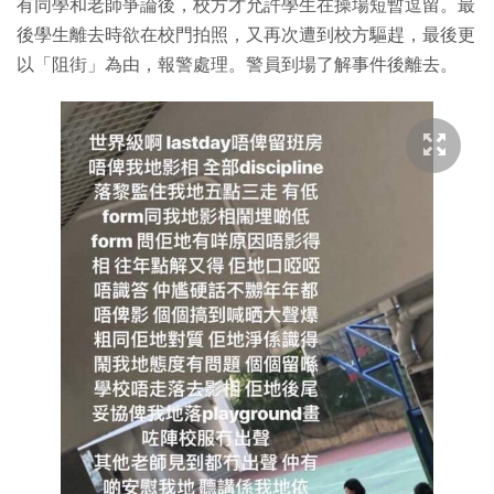
有同學和老師爭論後，校方才允許學生在操場短暫逗留。最
後學生離去時欲在校門拍照，又再次遭到校方驅趕，最後更
以「阻街」為由，報警處理。警員到場了解事件後離去。