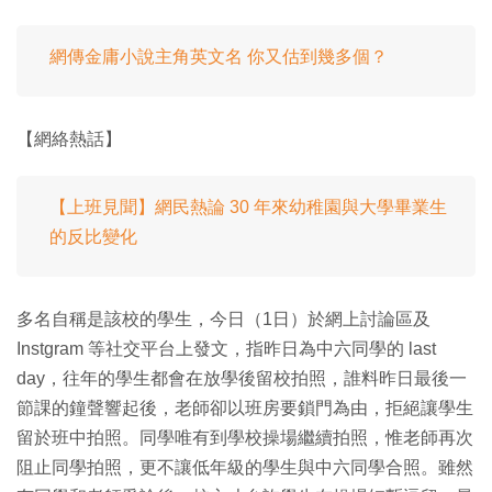
網傳金庸小說主角英文名 你又估到幾多個？
【網絡熱話】
【上班見聞】網民熱論 30 年來幼稚園與大學畢業生
的反比變化
多名自稱是該校的學生，今日（1日）於網上討論區及
Instgram 等社交平台上發文，指昨日為中六同學的 last
day，往年的學生都會在放學後留校拍照，誰料昨日最後一
節課的鐘聲響起後，老師卻以班房要鎖門為由，拒絕讓學生
留於班中拍照。同學唯有到學校操場繼續拍照，惟老師再次
阻止同學拍照，更不讓低年級的學生與中六同學合照。雖然