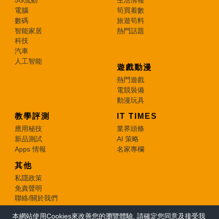
5G流動
生活情報
電腦
筍買着數
數碼
旅遊筍料
智能家居
熱門話題
科技
汽車
人工智能
遊戲動漫
熱門遊戲
電競裝備
動漫玩具
教學評測
IT TIMES
應用秘技
業界頭條
新品測試
AI 策略
Apps 情報
名家專欄
其他
私隱政策
免責聲明
聯絡/關於我們
本網站使用Cookies來改善您的瀏覽體驗, 請確定您同意及接受我
© 2026 e-zone. All Rights Reserved.