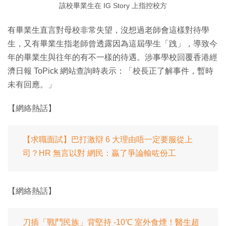
該校畢業生在 IG Story 上指控校方
有畢業生直言對母校非常失望，沒想過老師會這樣對待學
生，又有畢業生指老師曾透露因為這屆學生「跩」，導致今
年的畢業生與往年的有不一樣的待遇。涉事學校回覆香港經
濟日報 ToPick 網站查詢時表示：「校長正了解事件，暫時
未有回應。」
【網絡熱話】
【求職面試】巴打激辯 6 大理由唔一定要服從上
司？HR 無言以對 網民：贏了爭論輸咗份工
【網絡熱話】
刀插「戰鬥民族」背堅持 -10℃ 室外食煙！醫生超