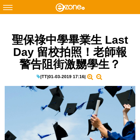
搜尋
聖保祿中學畢業生 Last
Facebook
Instagram
Day 留校拍照！老師報
科技焦點
警告阻街激嬲學生？
網絡生活
遊戲動漫
|
TT
|
01-03-2019 17:16
|
教學評測
EduTech
IT Times
生成式AI與雲端應用
Enterprise Digital Transformation