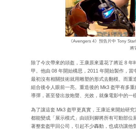
《Avengers 4》預告片中 Tony 
將
除了今次帶來的頭盔，王康原來還花了將近 8 年時間製作了
甲。他由 08 年開始構思，2011 年開始製
最初沒有相關技術就用雕塑的形式去翻模。而重造時
組合後令人眼前一亮。重造後的 Mk3 盔甲有
導彈，甚至發出放炮聲、光效，就像電影中的一
為了讓這套 Mk3 盔甲更真實，王康近來開始研
都能變成「展示模式」由頭到腳將所有可動部位
著整套盔甲回公司，引起不少轟動，也成功讓他