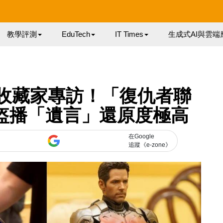
教學評測
EduTech
IT Times
生成式AI與雲端
超級收藏家專訪！「復仇者聯
損頭盔播「遺言」還原度極高
在Google
追蹤《e-zone》