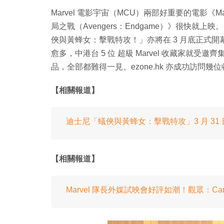
Marvel 電影宇宙（MCU）兩部好重要的電影《Marv
局之戰（Avengers：Endgame）》很快就上
俠與黃蜂女：擊戰特攻！」亦將在 3 月底正式開
愈多，中港台 5 位 超級 Marvel 收藏家就受邀
品，全部都難得一見。ezone.hk 亦成功訪問幾
【相關報道】
迪士尼「蟻俠與黃蜂女：擊戰特攻」3 月 31 日
【相關報道】
Marvel 隊長外媒試映會好評如潮！觀眾：Ca