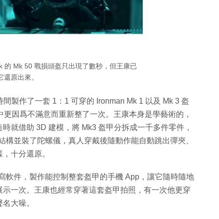
Stark 的 Mk 50 戰損頭盔只出現了數秒，但王康已
它還原出來。
一套 1：1 可穿的 Ironman Mk 1 以及 Mk 3 盔
作，當中更因爲不滿意而重新整了一次。王康本身是學藝術的，
就借助 3D 建模，將 Mk3 盔甲分拆成一千多件零件，
多重結構並裝了陀螺儀，真人穿戴後隨動作能自動跳出彈夾、
樣，十分還原。
究寫軟件，製作能控制整套盔甲的手機 App，讓它隨時隨地
展示一次。王康也經常穿著這套盔甲拍照，有一次他更穿
聲名大噪。