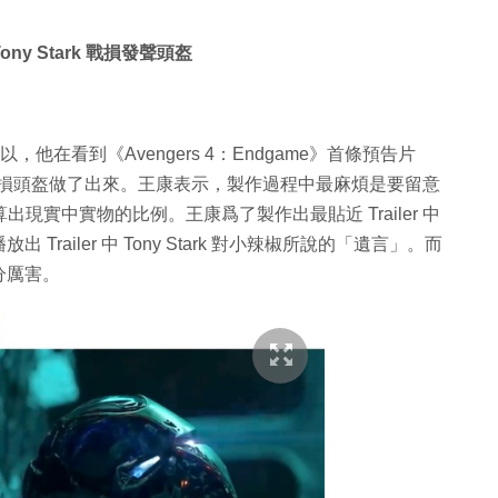
Tony Stark 戰損發聲頭盔
他在看到《Avengers 4：Endgame》首條預告片
k 50 戰損頭盔做了出來。王康表示，製作過程中最麻煩是要留意
算出現實中實物的比例。王康爲了製作出最貼近 Trailer 中
ailer 中 Tony Stark 對小辣椒所說的「遺言」。而
分厲害。