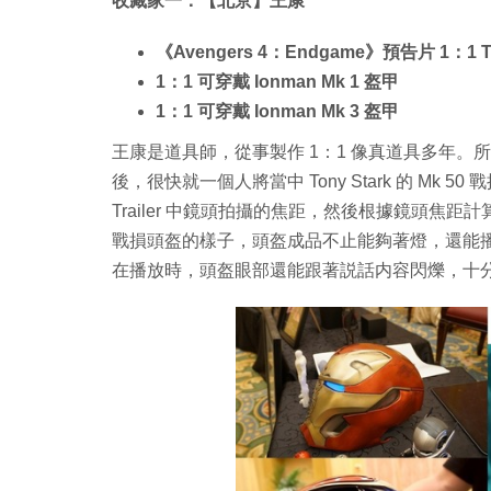
收藏家一：【北京】王康
《Avengers 4：Endgame》預告片 1：1 
1：1 可穿戴 Ionman Mk 1 盔甲
1：1 可穿戴 Ionman Mk 3 盔甲
王康是道具師，從事製作 1：1 像真道具多年。所以，
後，很快就一個人將當中 Tony Stark 的 M
Trailer 中鏡頭拍攝的焦距，然後根據鏡頭焦距計
戰損頭盔的樣子，頭盔成品不止能夠著燈，還能播放出 Tr
在播放時，頭盔眼部還能跟著説話内容閃爍，十