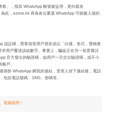
者「求救」，指其 WhatsApp 帳號被盜用，更向親友
，ezone.hk 再為各位重溫 WhatsApp 可能被入侵的
App 認証碼，黑客假冒用戶朋友或以「白撞」形式，聲稱會
MS，要求用戶覆述該組數字。事實上，騙徒正在另一裝置嘗試
atsApp 官方發出的驗證碼，如用戶一旦交出驗證碼，或不小
其帳戶。
扮 WhatsApp 網頁的連結，受害人按下連結後，電話
，包括電話號碼、SMS、密碼等。
oid、電腦適用！