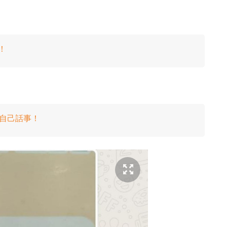
！
s 自己話事！