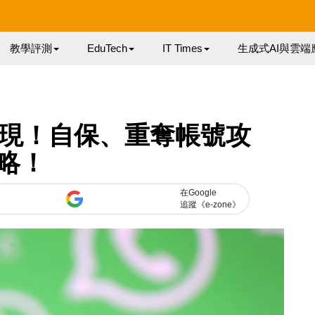
教學評測
EduTech
IT Times
生成式AI與雲端
案再現！自保、重奪帳號攻
略！
在Google
追蹤《e-zone》