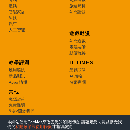
數碼
旅遊筍料
智能家居
熱門話題
科技
汽車
人工智能
遊戲動漫
熱門遊戲
電競裝備
動漫玩具
教學評測
IT TIMES
應用秘技
業界頭條
新品測試
AI 策略
Apps 情報
名家專欄
其他
私隱政策
免責聲明
聯絡/關於我們
本網站使用Cookies來改善您的瀏覽體驗, 請確定您同意及接受我
© 2026 e-zone. All Rights Reserved.
們的
私隱政策與使用條款
才繼續瀏覽。