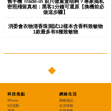
舊手機 Trade-in 前只做重置唔夠？專家揭私
密照殘留真相：黑客1分鐘可還原【換機前必
做這步驟】
消委會衣物清香珠測試12樣本含香料致敏物
1款最多有8種致敏物
科技焦點
網絡生活
iPhone
網絡熱話
5G流動
生活情報
電腦
筍買着數