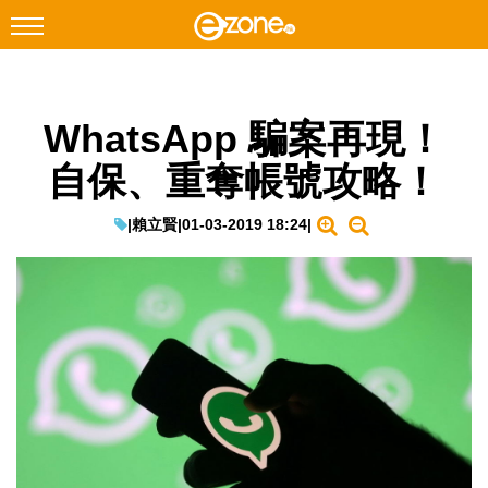
搜尋
WhatsApp 騙案再現！
Facebook
Instagram
自保、重奪帳號攻略！
科技焦點
網絡生活
|
賴立賢
|
01-03-2019 18:24
|
遊戲動漫
教學評測
EduTech
IT Times
生成式AI與雲端應用
Enterprise Digital Transformation