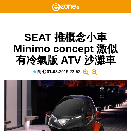
搜尋
SEAT 推概念小車
Facebook
Instagram
Minimo concept 激似
科技焦點
有冷氣版 ATV 沙灘車
網絡生活
遊戲動漫
|
阿七
|
01-03-2019 22:52
|
教學評測
EduTech
IT Times
生成式AI與雲端應用
Enterprise Digital Transformation