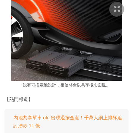
設有可換電池設計，相信將會以共享概念面世。
【熱門報道】
內地共享單車 ofo 出現退按金潮！千萬人網上排隊追
討涉款 11 億