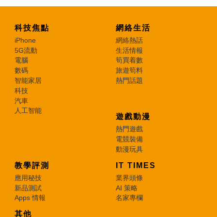
科技焦點
網絡生活
iPhone
網絡熱話
5G流動
生活情報
電腦
筍買着數
數碼
旅遊筍料
智能家居
熱門話題
科技
汽車
人工智能
遊戲動漫
熱門遊戲
電競裝備
動漫玩具
教學評測
IT TIMES
應用秘技
業界頭條
新品測試
AI 策略
Apps 情報
名家專欄
其他