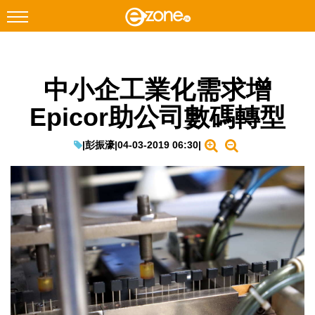
搜尋
中小企工業化需求增
Facebook
Instagram
Epicor助公司數碼轉型
科技焦點
網絡生活
|
彭振濠
|
04-03-2019 06:30
|
遊戲動漫
教學評測
EduTech
IT Times
生成式AI與雲端應用
Enterprise Digital Transformation