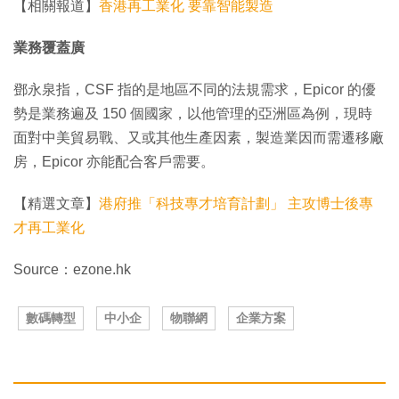
【相關報道】
香港再工業化 要靠智能製造
業務覆蓋廣
鄧永泉指，CSF 指的是地區不同的法規需求，Epicor 的優
勢是業務遍及 150 個國家，以他管理的亞洲區為例，現時
面對中美貿易戰、又或其他生產因素，製造業因而需遷移廠
房，Epicor 亦能配合客戶需要。
【精選文章】
港府推「科技專才培育計劃」 主攻博士後專
才再工業化
Source：ezone.hk
數碼轉型
中小企
物聯網
企業方案