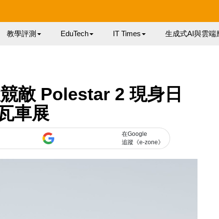
教學評測
EduTech
IT Times
生成式AI與雲端
大競敵 Polestar 2 現身日
瓦車展
在Google
追蹤《e-zone》