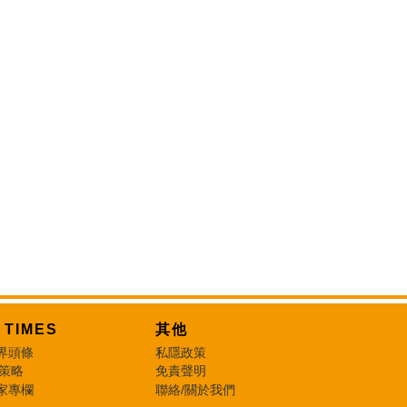
T TIMES
其他
界頭條
私隱政策
 策略
免責聲明
家專欄
聯絡/關於我們