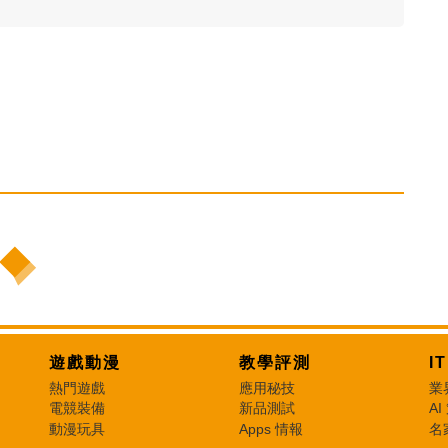
遊戲動漫
教學評測
I
熱門遊戲
應用秘技
業
電競裝備
新品測試
AI
動漫玩具
Apps 情報
名