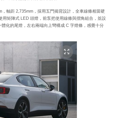
x 1,478mm，軸距 2,735mm，採用五門揭背設計，全車線條相當硬
 2 使用矩陣式 LED 頭燈，前泵把使用線條與摺角組合，並設
體化的尾燈，左右兩端向上彎構成 C 字燈條，感覺十分