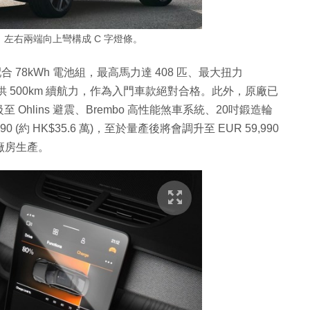
左右兩端向上彎構成 C 字燈條。
配合 78kWh 電池組，最高馬力達 408 匹、最大扭力
，並提供 500km 續航力，作為入門車款絕對合格。此外，原廠已
級至 Ohlins 避震、Brembo 高性能煞車系統、20吋鍛造輪
(約 HK$35.6 萬)，至於量產後將會調升至 EUR 59,990
國廠房生產。