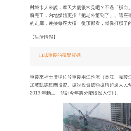
對城巿人來說，摩天大廈很常見吧？不過「橫向
將完工，內地媒體更指「把老外驚到了」。這座
的走廊，連接每座大樓，從頂部看，就像打橫了
【生活情報】
山城重慶的視覺震撼
重慶來福士廣場位於重慶兩江匯流（長江、嘉陵江）的朝
加坡凱德集團投資。據說投資總額據稱超過人民幣 2
2013 年動工，預計今年將分階段投入使用。