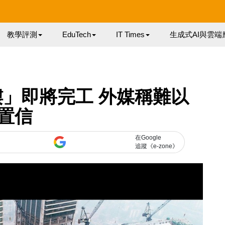
教學評測
EduTech
IT Times
生成式AI與雲端
」即將完工 外媒稱難以
置信
在Google
追蹤《e-zone》