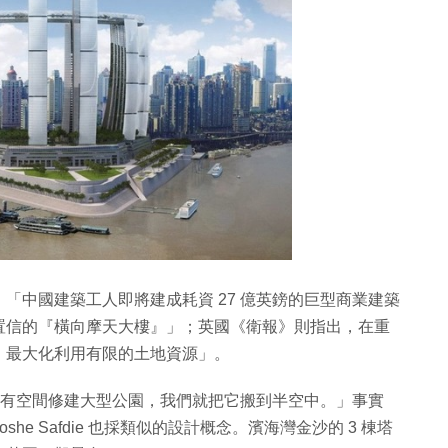
「中國建築工人即將建成耗資 27 億英鎊的巨型商業建築
難以置信的『橫向摩天大樓』」；英國《衛報》則指出，在重
，最大化利用有限的土地資源」。
面上）沒有空間修建大型公園，我們就把它搬到半空中。」事實
he Safdie 也採類似的設計概念。濱海灣金沙的 3 棟塔