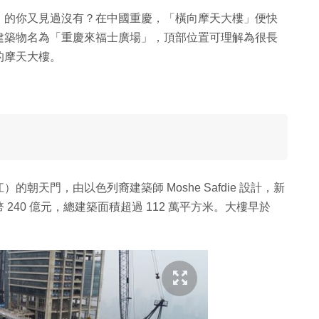
」的你又見過沒有？在中國重慶，「橫向摩天大樓」便快
建築物名為「重慶來福士廣場」，頂部位置可理解為很長
的摩天大樓。
天門，由以色列裔建築師 Moshe Safdie 設計，新
40 億元，總建築面積超過 112 萬平方米。大樓早於