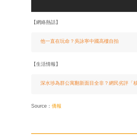
【網絡熱話】
他一直在玩命？吳詠寧中國高樓自拍
【生活情報】
深水埗為群公寓翻新面目全非？網民劣評「
Source：
僑報