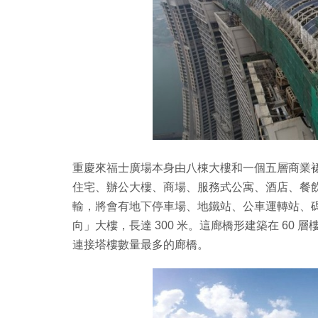
重慶來福士廣場本身由八棟大樓和一個五層商業裙樓組成
住宅、辦公大樓、商場、服務式公寓、酒店、餐
輸，將會有地下停車場、地鐵站、公車運轉站、
向」大樓，長達 300 米。這廊橋形建築在 60
連接塔樓數量最多的廊橋。