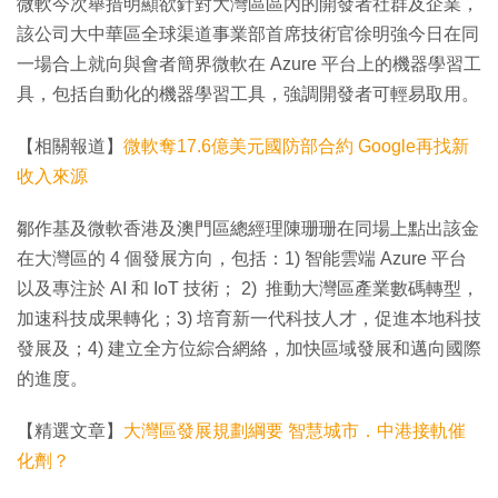
微軟今次舉措明顯欲針對大灣區區內的開發者社群及企業，
該公司大中華區全球渠道事業部首席技術官徐明強今日在同
一場合上就向與會者簡界微軟在 Azure 平台上的機器學習工
具，包括自動化的機器學習工具，強調開發者可輕易取用。
【相關報道】
微軟奪17.6億美元國防部合約 Google再找新
收入來源
鄒作基及微軟香港及澳門區總經理陳珊珊在同場上點出該金
在大灣區的 4 個發展方向，包括：1) 智能雲端 Azure 平台
以及專注於 AI 和 IoT 技術； 2) 推動大灣區產業數碼轉型，
加速科技成果轉化；3) 培育新一代科技人才，促進本地科技
發展及；4) 建立全方位綜合網絡，加快區域發展和邁向國際
的進度。
【精選文章】
大灣區發展規劃綱要 智慧城市．中港接軌催
化劑？