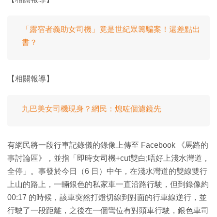
「露宿者義助女司機」竟是世紀眾籌騙案！還差點出
書？
【相關報導】
九巴美女司機現身？網民：熄咗個濾鏡先
有網民將一段行車記錄儀的錄像上傳至 Facebook 《馬路的
事討論區》，並指「即時女司機+cut雙白;唔好上淺水灣道，
全停」。事發於今日（6 日）中午，在淺水灣道的雙線雙行
上山的路上，一輛銀色的私家車一直沿路行駛，但到錄像約
00:17 的時候，該車突然打燈切線到對面的行車線逆行，並
行駛了一段距離，之後在一個彎位有對頭車行駛，銀色車司