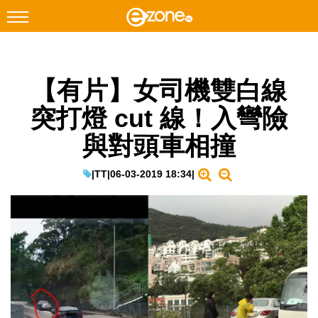
搜尋
【有片】女司機雙白線
Facebook
Instagram
突打燈 cut 線！入彎險
科技焦點
與對頭車相撞
網絡生活
遊戲動漫
|
TT
|
06-03-2019 18:34
|
教學評測
EduTech
IT Times
生成式AI與雲端應用
Enterprise Digital Transformation