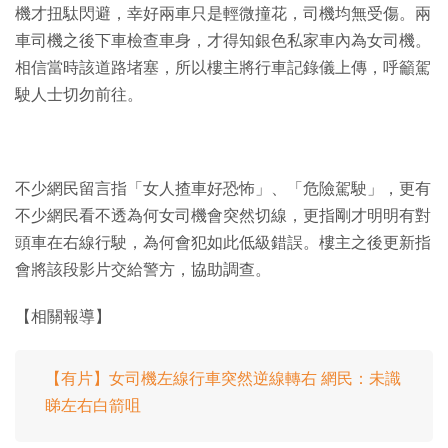
機才扭駄閃避，幸好兩車只是輕微撞花，司機均無受傷。兩
車司機之後下車檢查車身，才得知銀色私家車內為女司機。
相信當時該道路堵塞，所以樓主將行車記錄儀上傳，呼籲駕
駛人士切勿前往。
不少網民留言指「女人揸車好恐怖」、「危險駕駛」，更有
不少網民看不透為何女司機會突然切線，更指剛才明明有對
頭車在右線行駛，為何會犯如此低級錯誤。樓主之後更新指
會將該段影片交給警方，協助調查。
【相關報導】
【有片】女司機左線行車突然逆線轉右 網民：未識
睇左右白箭咀