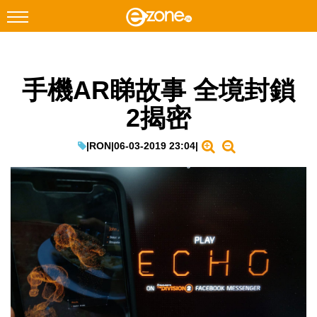
搜尋
手機AR睇故事 全境封鎖
Facebook
Instagram
2揭密
科技焦點
網絡生活
|
RON
|
06-03-2019 23:04
|
遊戲動漫
教學評測
EduTech
IT Times
生成式AI與雲端應用
Enterprise Digital Transformation