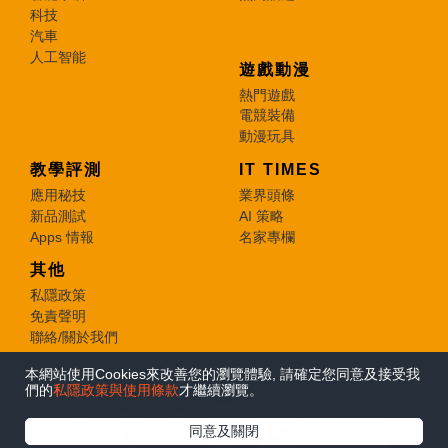
科技
汽車
人工智能
遊戲動漫
熱門遊戲
電競裝備
動漫玩具
教學評測
IT TIMES
應用秘技
業界頭條
新品測試
AI 策略
Apps 情報
名家專欄
其他
私隱政策
免責聲明
聯絡/關於我們
本網站使用Cookies來改善您的瀏覽體驗, 請確定您同意及接受我
© 2026 e-zone. All Rights Reserved.
們的
私隱政策與使用條款
才繼續瀏覽。
在Google
同意及關閉
追蹤《e-zone》