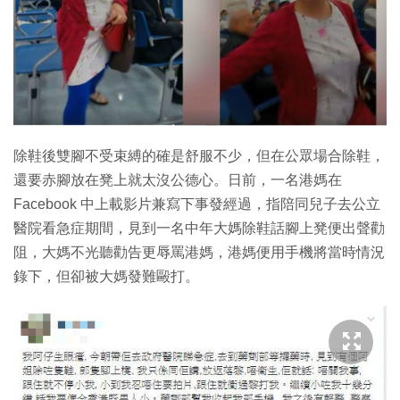
特集
除鞋後雙腳不受束縛的確是舒服不少，但在公眾場合除鞋，
還要赤腳放在凳上就太沒公德心。日前，一名港媽在
Facebook 中上載影片兼寫下事發經過，指陪同兒子去公立
醫院看急症期間，見到一名中年大媽除鞋話腳上凳便出聲勸
阻，大媽不光聽勸告更辱罵港媽，港媽便用手機將當時情況
錄下，但卻被大媽發難毆打。