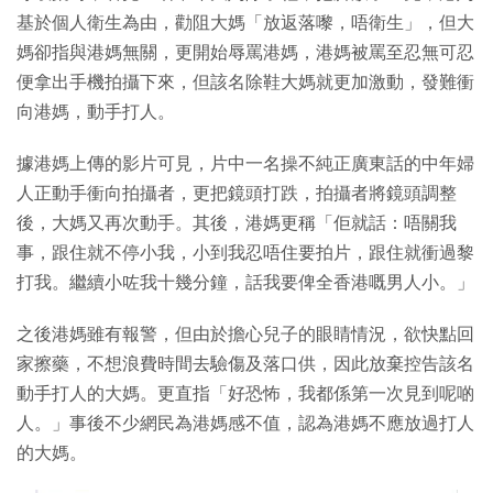
基於個人衛生為由，勸阻大媽「放返落嚟，唔衛生」，但大
媽卻指與港媽無關，更開始辱罵港媽，港媽被罵至忍無可忍
便拿出手機拍攝下來，但該名除鞋大媽就更加激動，發難衝
向港媽，動手打人。
據港媽上傳的影片可見，片中一名操不純正廣東話的中年婦
人正動手衝向拍攝者，更把鏡頭打跌，拍攝者將鏡頭調整
後，大媽又再次動手。其後，港媽更稱「佢就話：唔關我
事，跟住就不停小我，小到我忍唔住要拍片，跟住就衝過黎
打我。繼續小咗我十幾分鐘，話我要俾全香港嘅男人小。」
之後港媽雖有報警，但由於擔心兒子的眼睛情況，欲快點回
家擦藥，不想浪費時間去驗傷及落口供，因此放棄控告該名
動手打人的大媽。更直指「好恐怖，我都係第一次見到呢啲
人。」事後不少網民為港媽感不值，認為港媽不應放過打人
的大媽。