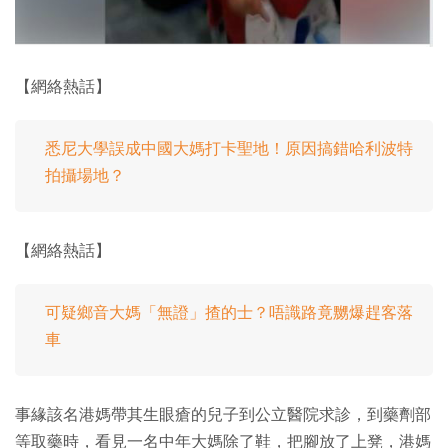
【網絡熱話】
悉尼大學誤成中國大媽打卡聖地！原因搞錯哈利波特
拍攝場地？
【網絡熱話】
可疑鄉音大媽「無證」揸的士？唔識路竟嬲爆趕客落
車
事緣該名港媽帶其生眼瘡的兒子到公立醫院求診，到藥劑部
等取藥時，看見一名中年大媽除了鞋，把腳放了上凳，港媽