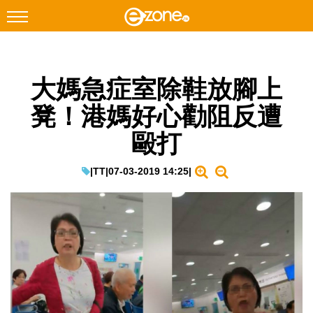
搜尋
大媽急症室除鞋放腳上
Facebook
Instagram
凳！港媽好心勸阻反遭
科技焦點
毆打
網絡生活
遊戲動漫
|
TT
|
07-03-2019 14:25
|
教學評測
EduTech
IT Times
生成式AI與雲端應用
Enterprise Digital Transformation