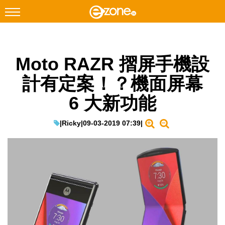
搜尋
Moto RAZR 摺屏手機設
Facebook
Instagram
計有定案！？機面屏幕
科技焦點
6 大新功能
網絡生活
遊戲動漫
|
Ricky
|
09-03-2019 07:39
|
教學評測
EduTech
IT Times
生成式AI與雲端應用
Enterprise Digital Transformation