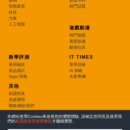
數碼
旅遊筍料
智能家居
熱門話題
科技
汽車
人工智能
遊戲動漫
熱門遊戲
電競裝備
動漫玩具
教學評測
IT TIMES
應用秘技
業界頭條
新品測試
AI 策略
Apps 情報
名家專欄
其他
私隱政策
免責聲明
聯絡/關於我們
本網站使用Cookies來改善您的瀏覽體驗, 請確定您同意及接受我
© 2026 e-zone. All Rights Reserved.
們的
私隱政策與使用條款
才繼續瀏覽。