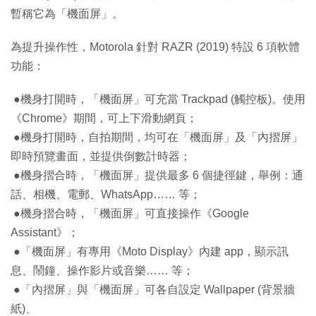
暫稱它為「機面屏」。
為提升操作性，Motorola 針對 RAZR (2019) 特設 6 項軟體
功能：
●機身打開時，「機面屏」可充當 Trackpad (觸控板)。使用
《Chrome》期間，可上下滑動網頁；
●機身打開時，自拍期間，均可在「機面屏」及「內摺屏」
即時預覽畫面，並提供倒數計時器；
●機身摺合時，「機面屏」提供最多 6 個捷徑鍵，舉例：通
話、相機、電郵、WhatsApp…… 等；
●機身摺合時，「機面屏」可直接操作《Google
Assistant》；
●「機面屏」有專用《Moto Display》內建 app，顯示訊
息、鬧鐘、操作影片或音樂…… 等；
●「內摺屏」與「機面屏」可各自設定 Wallpaper (背景牆
紙)、