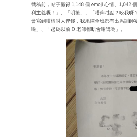
截稿前，帖子贏得 1,148 個 emoji 心情、1,
利主義嘅！」、「明搶」、「唔俾咁點？咬我呀
會寫到咁樣叫人俾錢，我果陣全班都有出席謝師
啦」、「起碼以前 D 老師都唔會咁講喇」。