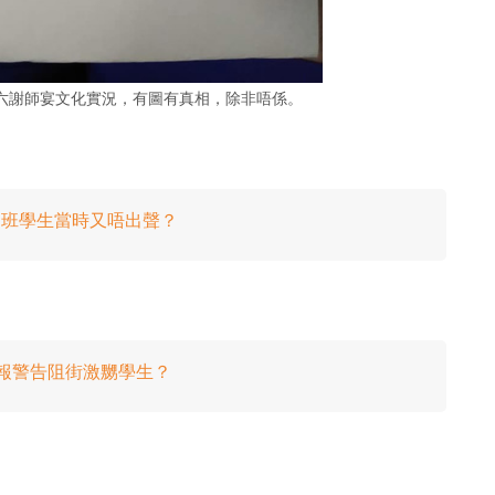
六謝師宴文化實況，有圖有真相，除非唔係。
：班學生當時又唔出聲？
老師報警告阻街激嬲學生？