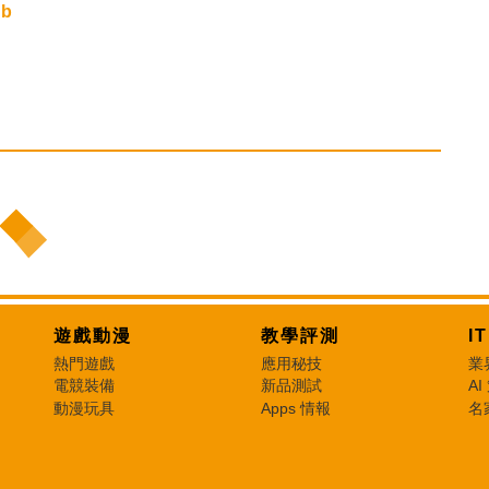
ub
遊戲動漫
教學評測
I
熱門遊戲
應用秘技
業
電競裝備
新品測試
AI
動漫玩具
Apps 情報
名