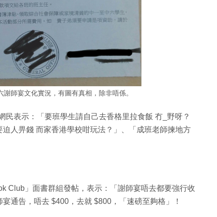
六謝師宴文化實況，有圖有真相，除非唔係。
評。有網民表示：「要班學生請自己去香格里拉食飯 冇_野呀？
要迫人畀錢 而家香港學校咁玩法？」、「成班老師揀地方
acebook Club」面書群組發帖，表示：「謝師宴唔去都要強行收
告，唔去 $400，去就 $800，「速磅至夠格」！