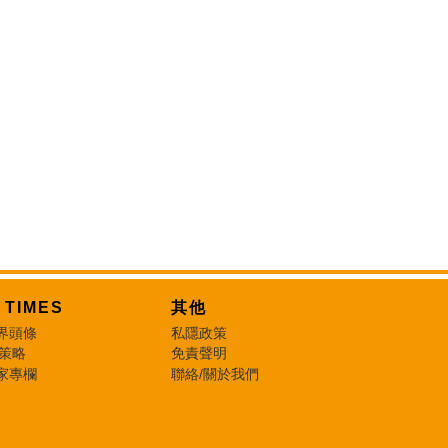
T TIMES
其他
界頭條
私隱政策
 策略
免責聲明
家專欄
聯絡/關於我們