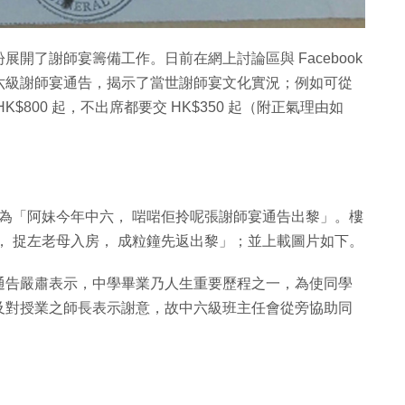
開了謝師宴籌備工作。日前在網上討論區與 Facebook
六級謝師宴通告，揭示了當世謝師宴文化實況；例如可從
800 起，不出席都要交 HK$350 起（附正氣理由如
，題為「阿妹今年中六， 啱啱佢拎呢張謝師宴通告出黎」。樓
， 捉左老母入房， 成粒鐘先返出黎」；並上載圖片如下。
通告嚴肅表示，中學畢業乃人生重要歷程之一，為使同學
及對授業之師長表示謝意，故中六級班主任會從旁協助同