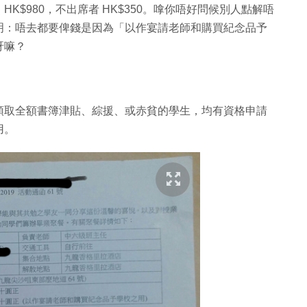
$980，不出席者 HK$350。嗱你唔好問候別人點解唔
明：唔去都要俾錢是因為「以作宴請老師和購買紀念品予
呀嘛？
領取全額書簿津貼、綜援、或赤貧的學生，均有資格申請
用。