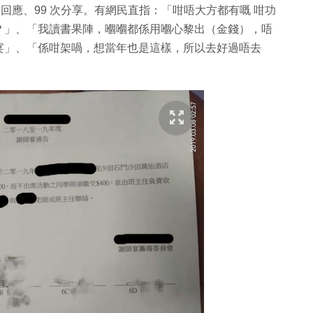
042 個回應、99 次分享。有網民直指：「咁唔大方都有嘅 咁功
？」、「我讀書果陣，嗰嗰都係用嗰心黎出（金錢），唔
宴」、「係咁架喎，想當年也是這樣，所以去好過唔去