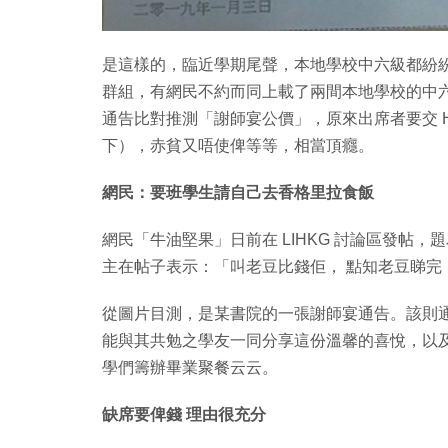
是這樣的，臨近學期尾聲，本地學校中六級都紛紛展
群組，有網民不約而同上載了兩間本地學校的中
通告比對推測「謝師宴公價」，原來出席者要交 HK$
下），赤貧又唔使俾等等，相當頂癮。
網民：要班學生請自己去香格里拉食飯
網民「牛油堅果」日前在 LIHKG 討論區發帖
主在帖子表示：「叫老豆比錢佢， 點知老豆睇完
從圖片目測，是某書院的一張謝師宴通告。該則
能與其共勉之學友一同分享這份溫馨的喜悅，以
學們籌辦畢業聚餐云云。
缺席要俾錢 理由很充分