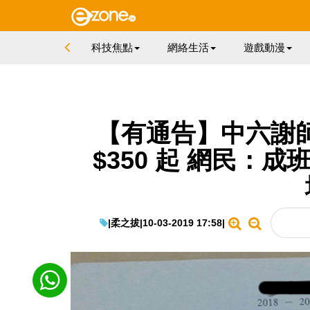
科技焦點
網絡生活
遊戲動漫
【有通告】中六謝師宴
$350 起 網民：
|
柔之拔
|
10-03-2019 17:58
|