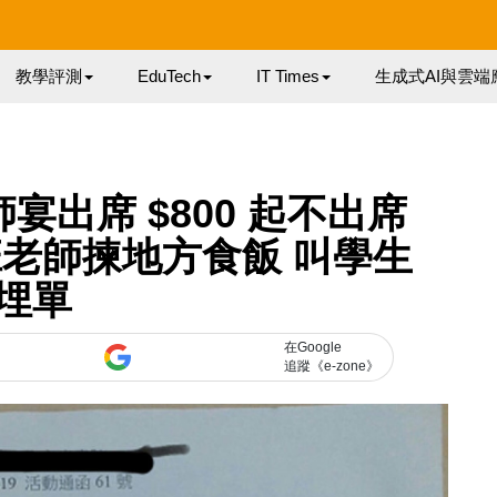
教學評測
EduTech
IT Times
生成式AI與雲端
出席 $800 起不出席
成班老師揀地方食飯 叫學生
埋單
在Google
追蹤《e-zone》