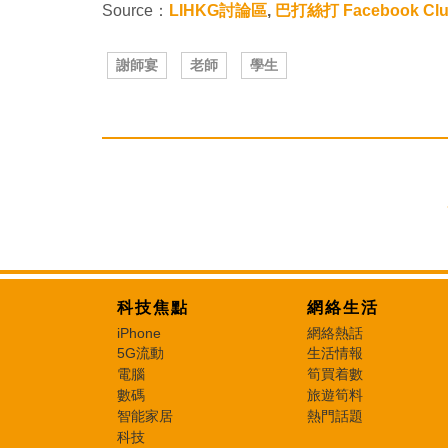
Source：
LIHKG討論區
,
巴打絲打 Facebook Cl
謝師宴
老師
學生
科技焦點
網絡生活
iPhone
網絡熱話
5G流動
生活情報
電腦
筍買着數
數碼
旅遊筍料
智能家居
熱門話題
科技