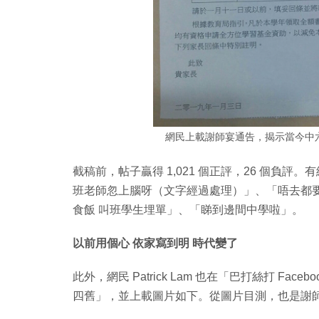
網民上載謝師宴通告，揭示當今中
截稿前，帖子贏得 1,021 個正評，26 個負
班老師忽上腦呀（文字經過處理）」、「唔去都
食飯 叫班學生埋單」、「睇到邊間中學啦」。
以前用個心 依家寫到明 時代變了
此外，網民 Patrick Lam 也在「‎巴打絲打 F
四舊」，並上載圖片如下。從圖片目測，也是謝師宴通