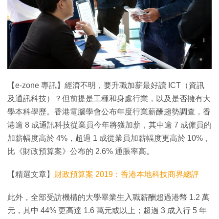
特集
【e-zone 專訊】經濟不明，要升職加薪最好讀 ICT（資訊
及通訊科技）？但前提是工種和身處行業，以及是否擁有大
學本科學歷。香港電腦學會公布年度行業薪酬趨勢調查，香
港逾 8 成通訊科技從業員今年將獲加薪，其中逾 7 成僱員的
加薪幅度高於 4%，超過 1 成從業員加薪幅度更高於 10%，
比《財政預算案》公布的 2.6% 通脹率高。
【精選文章】
財政預算案 2019：香港本地科技商界總評
此外，全部受訪機構的大學畢業生入職薪酬超過港幣 1.2 萬
元，其中 44% 更高達 1.6 萬元或以上；超過 3 成入行 5 年