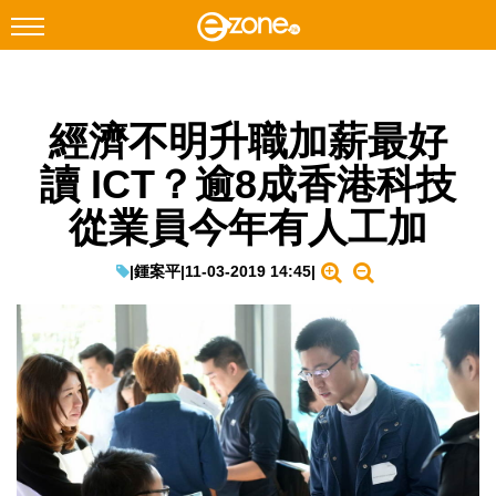
搜尋
經濟不明升職加薪最好
Facebook
Instagram
讀 ICT？逾8成香港科技
科技焦點
從業員今年有人工加
網絡生活
遊戲動漫
|
鍾案平
|
11-03-2019 14:45
|
教學評測
EduTech
IT Times
生成式AI與雲端應用
Enterprise Digital Transformation