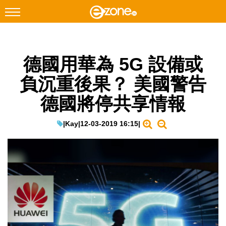
搜尋
德國用華為 5G 設備或
Facebook
Instagram
負沉重後果？ 美國警告
科技焦點
德國將停共享情報
網絡生活
遊戲動漫
|
Kay
|
12-03-2019 16:15
|
教學評測
EduTech
IT Times
生成式AI與雲端應用
Enterprise Digital Transformation