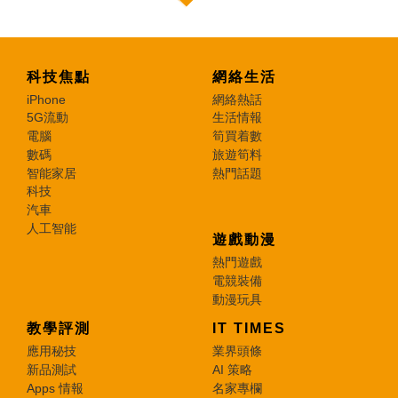
科技焦點
網絡生活
iPhone
網絡熱話
5G流動
生活情報
電腦
筍買着數
數碼
旅遊筍料
智能家居
熱門話題
科技
汽車
人工智能
遊戲動漫
熱門遊戲
電競裝備
動漫玩具
教學評測
IT TIMES
應用秘技
業界頭條
新品測試
AI 策略
Apps 情報
名家專欄