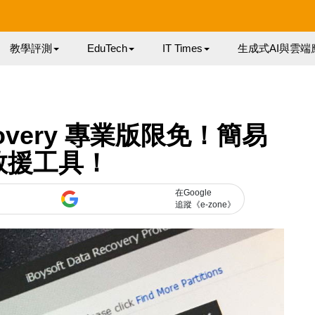
教學評測
EduTech
IT Times
生成式AI與雲端
Recovery 專業版限免！簡易
救援工具！
在Google
追蹤《e-zone》