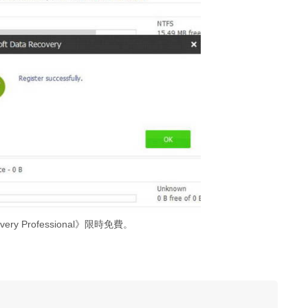
covery Professional》限時免費。
！