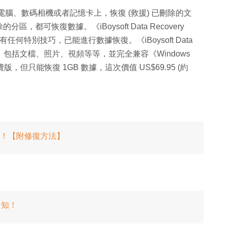
ional》可以從電腦、數碼相機或者記憶卡上，恢復 (救援) 已刪除的文
可恢復數據。《iBoysoft Data Recovery
有任何特別技巧，已能進行數據恢復。《iBoysoft Data
型的文件，包括文檔、照片、視頻等等，並完全兼容《Windows
ee 免費版，但只能恢復 1GB 數據，這次價值 US$69.95 (約
大降！【附修復方法】
即知！