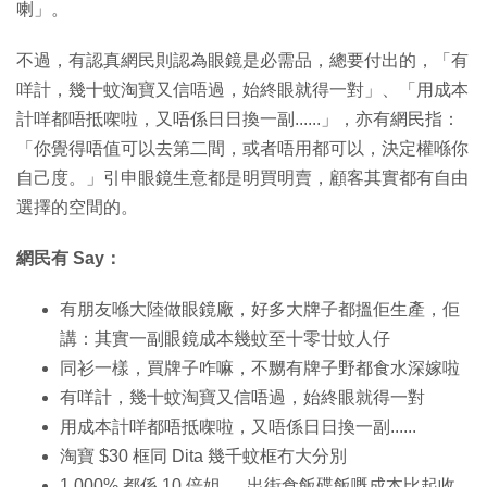
喇」。
不過，有認真網民則認為眼鏡是必需品，總要付出的，「有
咩計，幾十蚊淘寶又信唔過，始終眼就得一對」、「用成本
計咩都唔抵㗎啦，又唔係日日換一副......」，亦有網民指：
「你覺得唔值可以去第二間，或者唔用都可以，決定權喺你
自己度。」引申眼鏡生意都是明買明賣，顧客其實都有自由
選擇的空間的。
網民有 Say：
有朋友喺大陸做眼鏡廠，好多大牌子都搵佢生產，佢
講：其實一副眼鏡成本幾蚊至十零廿蚊人仔
同衫一樣，買牌子咋嘛，不嬲有牌子野都食水深嫁啦
有咩計，幾十蚊淘寶又信唔過，始終眼就得一對
用成本計咩都唔抵㗎啦，又唔係日日換一副......
淘寶 $30 框同 Dita 幾千蚊框冇大分別
1,000% 都係 10 倍姐......出街食飯碟飯嘅成本比起收