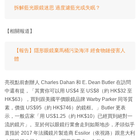
拆解藍光眼鏡迷思 過度濾藍光或失眠？
【相關報道】
【報告】隱形眼鏡棄馬桶污染海洋 經食物鏈侵害人
體
亮視點前創辦人 Charles Dahan 和 E. Dean Butler 在訪問
中還有提，「其實你可以用 US$4 至 US$8（約 HK$32 至
HK$63），買到跟美國平價眼鏡品牌 Warby Parker 同等質
素，價值 US$95（約 HK$746）的鏡框。」Butler 更表
示，一般店家「用 US$1.25（約 HK$10）已經買到絕對一
流的鏡片」。至於何以眼鏡行業會走到如斯地步，矛頭似乎
直指於 2017 年法國鏡片製造商 Essilor（依視路）跟意大利