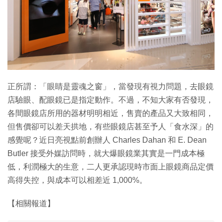
正所謂：「眼睛是靈魂之窗」，當發現有視力問題，去眼鏡
店驗眼、配眼鏡已是指定動作。不過，不知大家有否發現，
各間眼鏡店所用的器材明明相近，售賣的產品又大致相同，
但售價卻可以差天拱地，有些眼鏡店甚至予人「食水深」的
感覺呢？近日亮視點前創辦人 Charles Dahan 和 E. Dean
Butler 接受外媒訪問時，就大爆眼鏡業其實是一門成本極
低，利潤極大的生意，二人更承認現時市面上眼鏡商品定價
高得失控，與成本可以相差近 1,000%。
【相關報道】