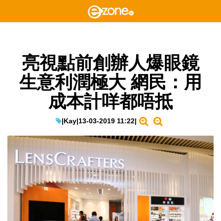
亮視點前創辦人爆眼鏡
生意利潤極大 網民：用
成本計咩都唔抵
|
Kay
|
13-03-2019 11:22
|