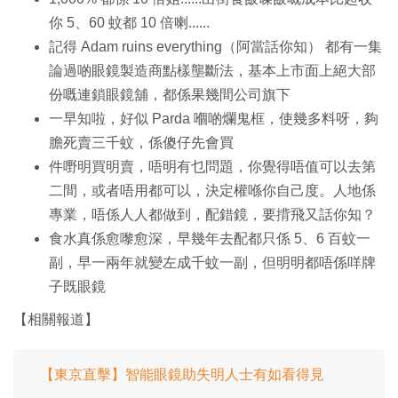
你 5、60 蚊都 10 倍喇......
記得 Adam ruins everything（阿當話你知） 都有一集
論過啲眼鏡製造商點樣壟斷法，基本上市面上絕大部
份嘅連鎖眼鏡舖，都係果幾間公司旗下
一早知啦，好似 Parda 嗰啲爛鬼框，使幾多料呀，夠
膽死賣三千蚊，係傻仔先會買
件嘢明買明賣，唔明有乜問題，你覺得唔值可以去第
二間，或者唔用都可以，決定權喺你自己度。人地係
專業，唔係人人都做到，配錯鏡，要揹飛又話你知？
食水真係愈嚟愈深，早幾年去配都只係 5、6 百蚊一
副，早一兩年就變左成千蚊一副，但明明都唔係咩牌
子既眼鏡
【相關報道】
【東京直擊】智能眼鏡助失明人士有如看得見