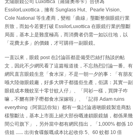
太陽眼鏡公司 Luxottica（羅薩奧蒂卡）合併為
EssilorLuxottica，擁有 Sunglass Hut、Pearle Vision、
Cole National 等生產商，變相「曲線」壟斷整個眼鏡行業
所致，而如今若要打破 EssilorLuxottica 在眼鏡行業的壟斷
局面，基本上是難度極高，而消費者仍需一如以往地，以
「花費太多」的價錢，才可購得一副眼鏡。
一直以來，眼鏡 post 在討論區都是備受巴絲打熱談的帖
文，因此不少網民看了這篇報道後，不忘熱烈討論一番。有
網民直言眼鏡生意「食水深」不是一朝一夕的事：「有朋友
喺大陸做眼鏡廠，好多大牌子都搵佢生產，佢講：其實一副
眼鏡成本幾蚊至十零廿蚊人仔」、「同衫一樣，買牌子咋
嘛，不嬲有牌子嘢都食水深嫁啦」、「記得 Adam ruins
everything（阿當話你知）都有一集討論過啲眼鏡製造商點
樣壟斷法，基本上市面上絕大部份嘅連鎖眼鏡舖，都係果幾
間公司旗下」，另外當中都有網民指出，「1,000% 都係 10
倍姐 ...... 出街食碟飯嘅成本比起收你 5、60 蚊都 10 倍