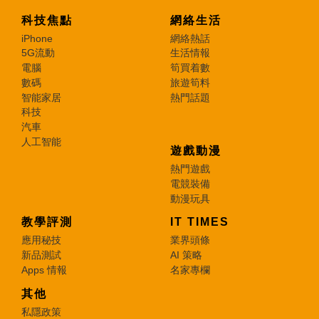
科技焦點
網絡生活
iPhone
網絡熱話
5G流動
生活情報
電腦
筍買着數
數碼
旅遊筍料
智能家居
熱門話題
科技
汽車
人工智能
遊戲動漫
熱門遊戲
電競裝備
動漫玩具
教學評測
IT TIMES
應用秘技
業界頭條
新品測試
AI 策略
Apps 情報
名家專欄
其他
私隱政策