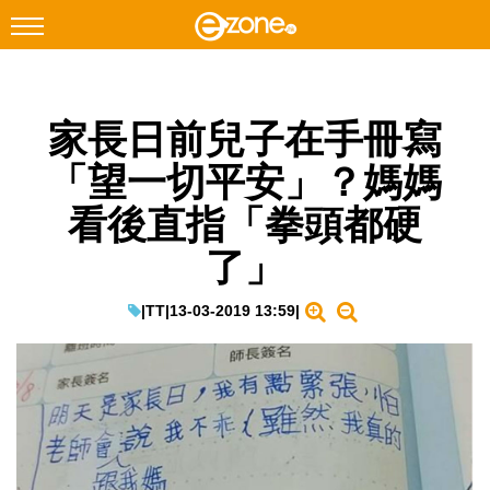
搜尋
家長日前兒子在手冊寫
Facebook
Instagram
「望一切平安」？媽媽
科技焦點
看後直指「拳頭都硬
網絡生活
了」
遊戲動漫
教學評測
|
TT
|
13-03-2019 13:59
|
EduTech
IT Times
生成式AI與雲端應用
Enterprise Digital Transformation