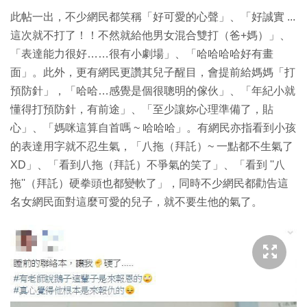
此帖一出，不少網民都笑稱「好可愛的心聲」、「好誠實 ...
這次就不打了！！不然就給他男女混合雙打（爸+媽）」、
「表達能力很好……很有小劇場」、「哈哈哈哈好有畫
面」。此外，更有網民更讚其兒子醒目，會提前給媽媽「打
預防針」，「哈哈…感覺是個很聰明的傢伙」、「年紀小就
懂得打預防針，有前途」、「至少讓妳心理準備了，貼
心」、「媽咪這算自首嗎 ~ 哈哈哈」。有網民亦指看到小孩
的表達用字就不忍生氣，「八拖（拜託）~ 一點都不生氣了
XD」、「看到八拖（拜託）不爭氣的笑了」、「看到 ''八
拖''（拜託）硬拳頭也都變軟了」，同時不少網民都勸告這
名女網民面對這麼可愛的兒子，就不要生他的氣了。