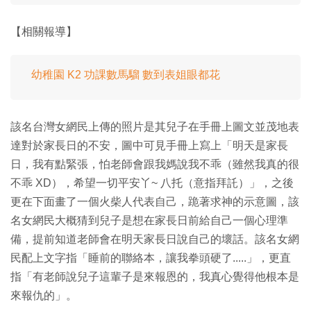
【相關報導】
幼稚園 K2 功課數馬騮 數到表姐眼都花
該名台灣女網民上傳的照片是其兒子在手冊上圖文並茂地表
達對於家長日的不安，圖中可見手冊上寫上「明天是家長
日，我有點緊張，怕老師會跟我媽說我不乖（雖然我真的很
不乖 XD），希望一切平安丫~ 八托（意指拜託）」，之後
更在下面畫了一個火柴人代表自己，跪著求神的示意圖，該
名女網民大概猜到兒子是想在家長日前給自己一個心理準
備，提前知道老師會在明天家長日說自己的壞話。該名女網
民配上文字指「睡前的聯絡本，讓我拳頭硬了.....」，更直
指「有老師說兒子這輩子是來報恩的，我真心覺得他根本是
來報仇的」。