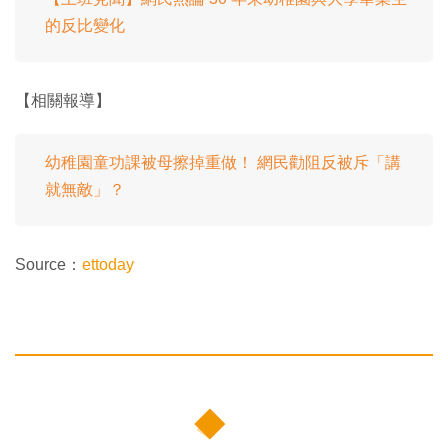
的反比變化
【相關報導】
幼稚園童功課被母擦掉重做！ 網民勸阻反被斥「講
就無敵」？
Source：
ettoday