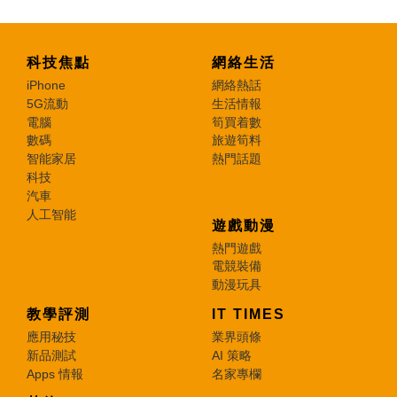
科技焦點
網絡生活
iPhone
網絡熱話
5G流動
生活情報
電腦
筍買着數
數碼
旅遊筍料
智能家居
熱門話題
科技
汽車
人工智能
遊戲動漫
熱門遊戲
電競裝備
動漫玩具
教學評測
IT TIMES
應用秘技
業界頭條
新品測試
AI 策略
Apps 情報
名家專欄