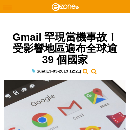
搜尋
Gmail 罕現當機事故！
Facebook
Instagram
受影響地區遍布全球逾
科技焦點
39 個國家
網絡生活
遊戲動漫
|
Suet
|
13-03-2019 12:21
|
教學評測
EduTech
IT Times
生成式AI與雲端應用
Enterprise Digital Transformation