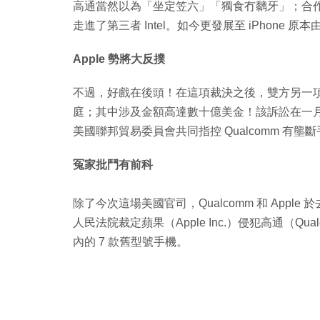
高通當然以為「坐定笠六」「獨食冇黐牙」；合作關
走進了第三者 Intel。如今更發展至 iPhone 原本由
Apple 勢將大反撲
不過，好戲在後頭！在這項裁決之後，雙方另一
庭；其中涉及金額高達數十億美金！該訴訟在一月份時
美國聯邦貿易委員會共同指控 Qualcomm 有壟斷
冤家批鬥有前科
除了今次這場美國官司，Qualcomm 和 Appl
人民法院裁定蘋果（Apple Inc.）侵犯高通（Qua
內的 7 款舊型號手機。