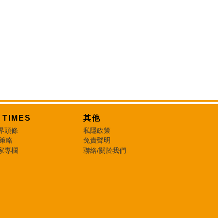
T TIMES
其他
界頭條
私隱政策
 策略
免責聲明
家專欄
聯絡/關於我們