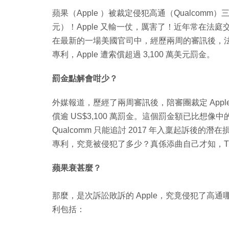
蘋果（Apple ）被裁定侵犯高通（Qualcomm）三
元）！Apple 又輸一仗，厲害了！近年常在法庭交手
在最新的一場美國官司中，經歷兩周的審訊後，法庭陪審團裁
專利，Apple 遭索償超過 3,100 萬美元罰金。
罰金點解會咁少？
外媒報道，歷經了兩周審訊後，陪審團裁定 Apple 在
償逾 US$3,100 萬罰金。這個罰金額已比想像
Qualcomm 只能追討 2017 年入稟起訴
專利，究竟被侵犯了多少？真係添曲自己才知，Tim 
蘋果衰甚麼？
那麼，是次訴訟敗訴的 Apple，究竟侵犯了高通哪三
利包括：