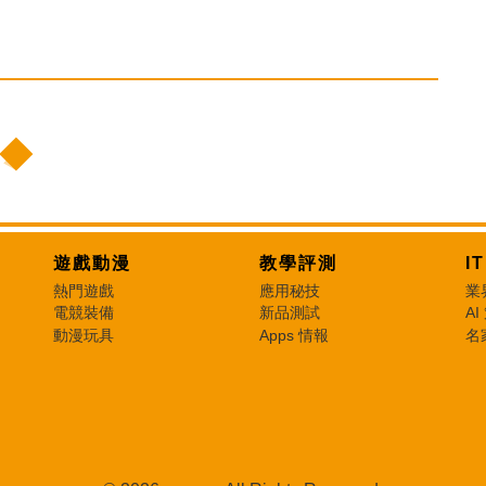
遊戲動漫
教學評測
I
熱門遊戲
應用秘技
業
電競裝備
新品測試
AI
動漫玩具
Apps 情報
名