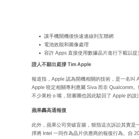
讓手機開機後快速連線到互聯網
電池效能和圖像處理
容許 Apps 直接使用數據晶片進行下載以
證人不願出庭撐 Tim Apple
報道指，Apple 認為開機相關的技術，是一名叫 A
Apple 咬定相關專利應屬 Siva 而非 Qualco
不少果粉 o 嘴，陪審團也因此駁回了 Apple 的說
蘋果轟高通報復
此外，蘋果公司突破盲腸，狠指這次訴訟其實是一場報復行動
擇將 Intel 一同作為晶片供應商的報復行為。自 20