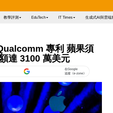
教學評測
EduTech
IT Times
生成式AI與雲端
Qualcomm 專利 蘋果須
達 3100 萬美元
在Google
追蹤《e-zone》