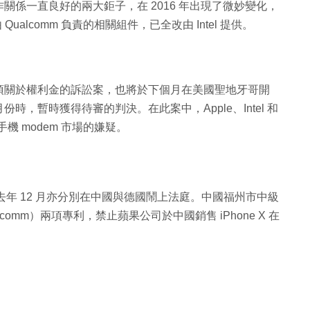
係一直良好的兩大鉅子，在 2016 年出現了微妙變化，
 Qualcomm 負責的相關組件，已全改由 Intel 提供。
項關於權利金的訴訟案，也將於下個月在美國聖地牙哥開
，暫時獲得待審的判決。在此案中，Apple、Intel 和
手機 modem 市場的嫌疑。
e 於去年 12 月亦分別在中國與德國鬧上法庭。中國福州市中級
lcomm）兩項專利，禁止蘋果公司於中國銷售 iPhone X 在