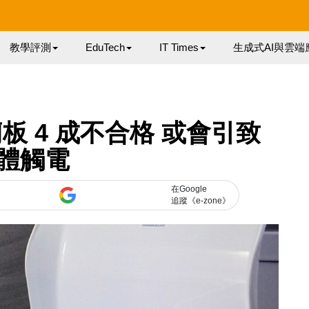
教學評測
EduTech
IT Times
生成式AI與雲端
 4 成不合格 或會引致
體觸電
在Google
追蹤《e-zone》