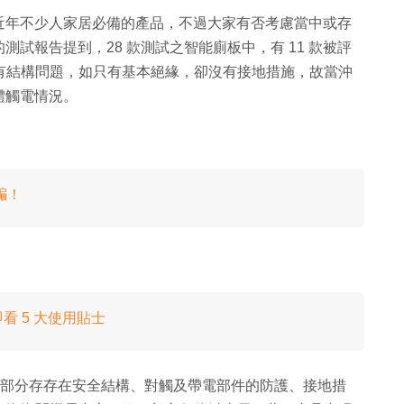
近年不少人家居必備的產品，不過大家有否考慮當中或存
試報告提到，28 款測試之智能廁板中，有 11 款被評
存有結構問題，如只有基本絕緣，卻沒有接地措施，故當沖
體觸電情況。
騙！
 5 大使用貼士
，有部分存存在安全結構、對觸及帶電部件的防護、接地措