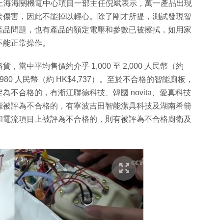
。上海海關機電中心項目一部主任倪斌表示，萬一產品出現
接傷害，因此不能掉以輕心。除了剛才所提，測試發現智
產品問題，也有產品的額定電壓和參數已被擦拭，如用家
不能正常操作。
中平均售價約介乎 1,000 至 2,000 人民幣（約
 3,980 人民幣（約 HK$4,737）。至於不合格的智能廁板，
不合格的，有淅江聯德科技、韓國 novita、愛真科技
標被評為不合格的，有寧波吉田智能潔具科技及湖南希箭
和電流項目上被評為不合格的，則有被評為不合格廚衛及