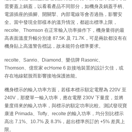
需要蓋上鍋蓋，以看看產品不同部分，如機身及鍋蓋手柄、
電源插座的插腳、開關掣、內部電線等會否過熱，影響安
全。當中發現全部樣本的溫升情況，都超出標準上限，
recolte、Thomson 在正常輸入功率操作下，機身量得的最
高表面溫度升幅分別達 87.5K 及 71.7K，可是兩款都沒有在
機身貼上高溫警告標誌，故未能符合標準要求。
recolte、Sanrio、Diamond、樂信牌 Rasonic、
Thomson、億世家 ecHome 6 款接地裝置的設計欠佳，或
存在地線鬆脫而影響接地保護效能。
機身標示的輸入功率方面，若樣本標示額定電壓為 220V 至
240V，那麼單一輸入功率，應在電壓 230V 下量度，並將
量度得來的輸入功率，與標示的額定功率比較。測試發現寶
康達 Primada、Toffy、recolte 的輸入功率，均分別比標示
高出 7.1%、10.7% 及 8.3%，超出標準所訂的 +5% 差異上
限。