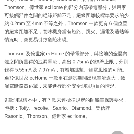
Thomson、億世家 ecHome 的部分內部帶電部分，與用家
可接觸部件之間的絕緣距離不足，絕緣距離較標準要求的少
約 0.2mm 至 4mm 不等之外，Thomson 一款更有 6 個位置
的絕緣距離不足，意味機身當有短路、跳火、漏電及過熱等
情況時，會更易引致危險出現。
Thomson 及億世家 ecHome 的帶電部分，與接地的金屬內
殼之間所量得的洩漏電流，高出 0.75mA 的標準上限，分別
錄得 5.55mA 及 7.97mA，有增加跳掣、觸電風險的可能。
至於億世家 ecHome 一款更在測試期間出現電流過大，致
漏電斷路器跳掣，未能進行部分安全測試項目的情況。
9 款測試樣本中，有 7 款未達標準規定的防觸電保護要求，
包括：Toffy、recolte、Sanrio、Diamond、樂信牌
Rasonic、Thomson、億世家 ecHome。