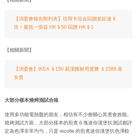
【消委會報告附列表】信用卡現金回贈差距達 8
倍！最抵一張簽 HK＄50 回贈 HK＄1
【相關新聞】
【消委會】IKEA ＄150 易潔鑊耐用度勝 ＄2388 港
女煲
大部分樣本燒烤測試合格
使用多功能電熱盤的朋友，相信有不少會關心其煮食效能。
燒烤測試方面，大部分樣本的煎煮 6 塊迷你漢堡扒測試都評
定為色澤非常均勻，只是 recolte 的煎煮迷你漢堡扒色澤較