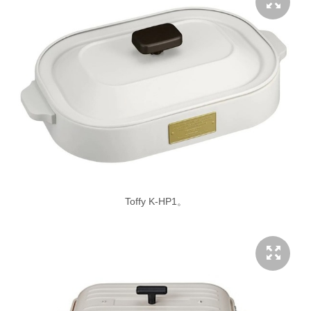
Toffy K-HP1。