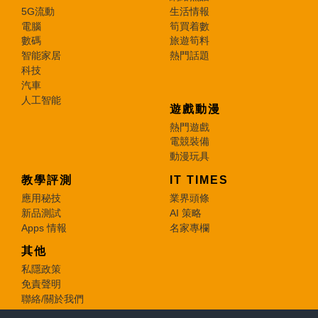
5G流動
生活情報
電腦
筍買着數
數碼
旅遊筍料
智能家居
熱門話題
科技
汽車
人工智能
遊戲動漫
熱門遊戲
電競裝備
動漫玩具
教學評測
IT TIMES
應用秘技
業界頭條
新品測試
AI 策略
Apps 情報
名家專欄
其他
私隱政策
免責聲明
聯絡/關於我們