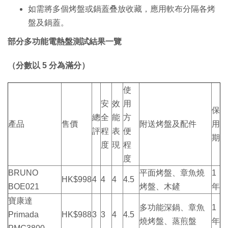
如需將多個烤盤或鍋蓋叠放收藏，應用軟布分隔各烤
盤及鍋蓋。
部分多功能電熱盤測試結果一覽
（分數以 5 分為滿分）
使
安
效
用
保
總
全
能
方
產品
售價
附送烤盤及配件
用
評
程
表
便
期
度
現
程
度
BRUNO
平面烤盤、章魚燒
1
HK$998
4
4
4
4.5
BOE021
烤盤、木鏟
年
寶康達
多功能深鍋、章魚
1
Primada
HK$988
3
3
4
4.5
燒烤盤、蒸煎盤
年