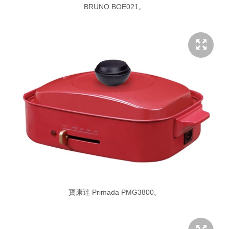
BRUNO BOE021。
寶康達 Primada PMG3800。