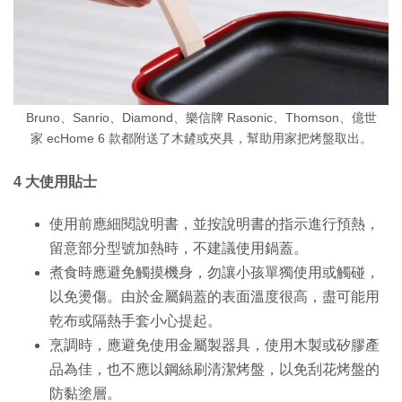
Bruno、Sanrio、Diamond、樂信牌 Rasonic、Thomson、億世
家 ecHome 6 款都附送了木鏟或夾具，幫助用家把烤盤取出。
4 大使用貼士
使用前應細閱說明書，並按說明書的指示進行預熱，
留意部分型號加熱時，不建議使用鍋蓋。
煮食時應避免觸摸機身，勿讓小孩單獨使用或觸碰，
以免燙傷。由於金屬鍋蓋的表面溫度很高，盡可能用
乾布或隔熱手套小心提起。
烹調時，應避免使用金屬製器具，使用木製或矽膠產
品為佳，也不應以鋼絲刷清潔烤盤，以免刮花烤盤的
防黏塗層。