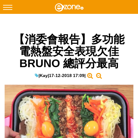
搜尋
【消委會報告】多功能
Facebook
Instagram
電熱盤安全表現欠佳
科技焦點
BRUNO 總評分最高
網絡生活
遊戲動漫
|
Kay
|
17-12-2018 17:09
|
教學評測
EduTech
IT Times
生成式AI與雲端應用
Enterprise Digital Transformation