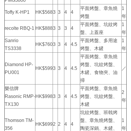
PMG3800
平面烤盤、章魚燒
1
Toffy K-HP1
HK$568
3
3
4
4
烤盤
年
平面烤盤、坑紋烤
1
recolte RBQ-1
HK$888
3
3
3
4
盤、上蓋座
年
Sanrio
平面烤盤、多用途
1
HK$760
3
3
4
4.5
TS3338
烤盤、木鏟
年
平面烤盤、章魚燒
Diamond HP-
烤盤、坑紋烤盤、
HK$599
3
3
4
4.5
／
PU001
木鏟、食物夾、油
掃
樂信牌
平面烤盤、章魚燒
2
Rasonic RMP-
HK$998
3
3
4
4.5
烤盤、坑紋烤盤、
年
TX130
木鏟
坑紋烤盤、班戟烤
Thomson TM-
盤、章魚燒烤盤、
1
HK$699
2
2
4
4
356
陶瓷深鍋、木鏟、
年