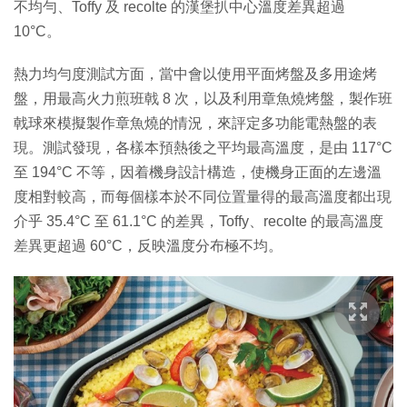
不均勻、Toffy 及 recolte 的漢堡扒中心溫度差異超過
10°C。
熱力均勻度測試方面，當中會以使用平面烤盤及多用途烤
盤，用最高火力煎班戟 8 次，以及利用章魚燒烤盤，製作班
戟球來模擬製作章魚燒的情況，來評定多功能電熱盤的表
現。測試發現，各樣本預熱後之平均最高溫度，是由 117°C
至 194°C 不等，因着機身設計構造，使機身正面的左邊溫
度相對較高，而每個樣本於不同位置量得的最高溫度都出現
介乎 35.4°C 至 61.1°C 的差異，Toffy、recolte 的最高溫度
差異更超過 60°C，反映溫度分布極不均。