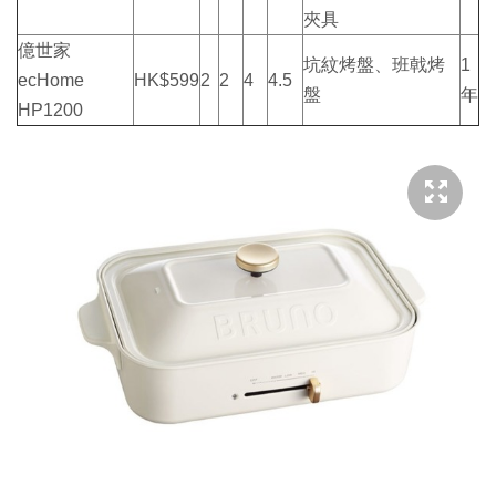
夾具
億世家
坑紋烤盤、班戟烤
1
ecHome
HK$599
2
2
4
4.5
盤
年
HP1200