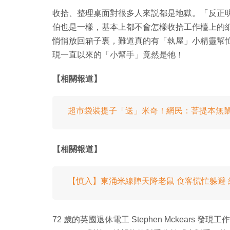
收拾、整理桌面對很多人來説都是地獄。「反正明
伯也是一樣，基本上都不會怎樣收拾工作檯上的
悄悄放回箱子裏，難道真的有「執屋」小精靈幫
現一直以來的「小幫手」竟然是牠！
【相關報道】
超市袋裝提子「送」米奇！網民：菩提本無
【相關報道】
【慎入】東涌米線陣天降老鼠 食客慌忙躲避
72 歲的英國退休電工 Stephen Mckears 