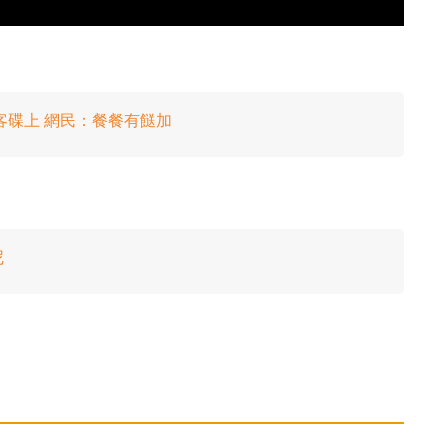
客碟上 網民：餐餐有餸加
尼