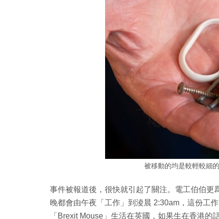
被移動的均是較輕較細
事件被報道後，很快就引起了關注。電工伯伯更爲牠改
晚都會由午夜「工作」到淩晨 2:30am，這份
「Brexit Mouse」生活在英國，如果生在香