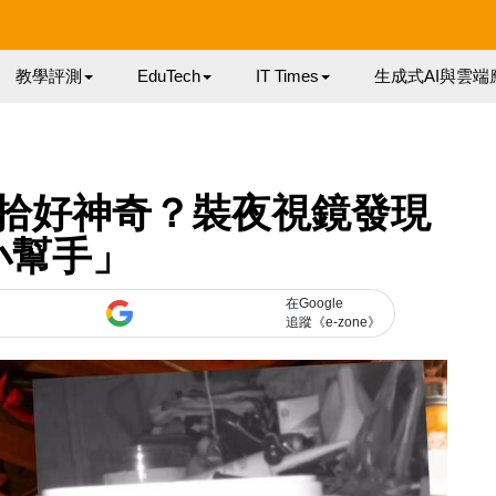
教學評測
EduTech
IT Times
生成式AI與雲端
拾好神奇？裝夜視鏡發現
小幫手」
在Google
追蹤《e-zone》