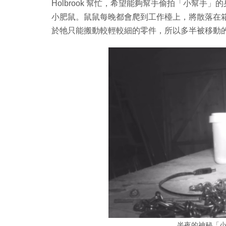
Holbrook 幫忙，希望能夠幫手偷拍「小幫
小肥鼠。鼠鼠每晚都會爬到工作檯上，將散落在
於牠只能搬動較輕較細的零件，所以多半被移動
半夜的神秘「