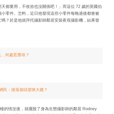
天都要用，不收拾也沒關係吧！」而這位 72 歲的英國伯
細小零件。怎料，近日他發現這些小零件每晚過後都會被
忙嗎？於是他就拜托攝影師鄰居安裝夜視攝影機，結果發
鼠，何處惹塵埃？
 網民：撻落個頭度咪大鑊？
發現工作檯的情況後，就擺脫了身為生態攝影師的鄰居 Rodney