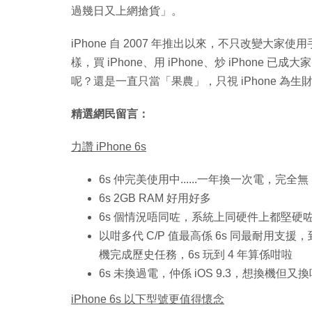
過幾日又上網搶貨」。
iPhone 自 2007 年推出以來，不只改變
樣，買 iPhone、用 iPhone、炒 iPhone 
呢？還是一直只當「果農」，只視 iPhone 為
精選網民留言：
力讚 iPhone 6s
6s 仲完美使用中......一年換一次電，完全無
6s 2GB RAM 好用好多
6s 個情況唔同咗，系統上同硬件上都堅硬
以咁多代 C/P 值最高係 6s 同最耐用支援
機完成歷史任務，6s 玩到 4 年算係咁啦
6s 未換過電，仲係 iOS 9.3，想換機但又
iPhone 6s 以下型號更值得懷念