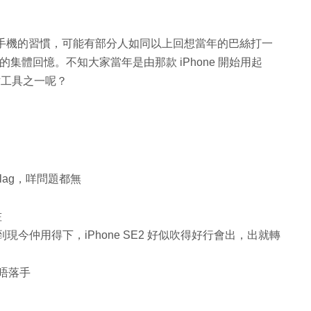
大家使用手機的習慣，可能有部分人如同以上回想當年的巴絲打一
已成大家的集體回憶。不知大家當年是由那款 iPhone 開始用起
生財工具之一呢？
 lag，咩問題都無
咗
，到現今仲用得下，iPhone SE2 好似吹得好行會出，出就轉
換唔落手