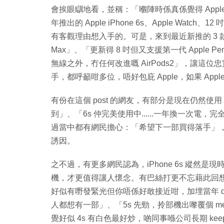
會挨眼瞓地看，並稱：「嗰陣時係真係覺得 Appl
年推出的 Apple iPhone 6s、Apple Watch
有客觀理由想入手的。可是，來到最近新推的 3 款
Max」、「更新得 8 吋但又支援第一代 Apple Pe
無線之外，冇任何改進嘅 AirPods2」，讓這位
手，都呼籲咁多位，唔好包庇 Apple，如果 Ap
有份在這個 post 的網友，有部分是現在仍然使用 i
到」、「6s 仲完美使用中......一年換一次電，完
過當中都有網民擔心：「希望下一部買得落手」，或許有
誘因。
之不過，有更多網民認為，iPhone 6s 縱然是現
機，才更值得讓人懷念。有巴絲打更不忘藉此回想
好似有嘢發緊光但你唔係好敢接近咁，加埋當年 da
人都想有一部」、「5s 先勁，拎部機出嚟覆個 m
覺好似 4s 有白色最好炒，啲同事喺公司長期 kee