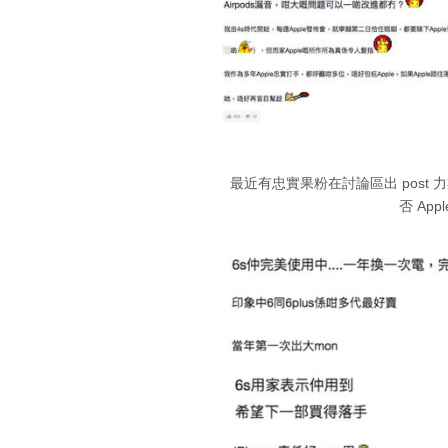
最近有忠實果粉在討論區出 post 力數 
否 Ap