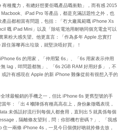
e 有種魔力，有總好想要佢嘅產品嘅衝動」，而有感 2015
、12 吋 Macbook、iPad Pro 等產品，都是充滿話題性之外，也
產品都相當有問題，包括：「冇大廠風範嘅 iPhone Xs
ncil 嘅 iPad Mini」以及「除咗電池用耐啲同個充電盒可以
忠實果粉大感失望。他更直言：「作為多年 Apple 忠實打
ple 跟住落嚟再出垃圾，就堅決唔好買」！
Phone 6s 的用家，「仲用緊 6s」、「6s 用家表示仲用
全無 lag，咩問題都無」、「6s 2GB RAM 好用好多」，不
感現在 Apple 的新 iPhone 難像從前有很想入手的
時全球最暢銷的手機之一，但比 iPhone 6s 更舊型號的手
當年：「出 4 嗰陣係有種高高在上，身份象徵嘅表現，
ta 未係話好流行到每個人都會用，直到出 5 就真係每個
essage，隔離條友望到，問：你部機冇密碼？」、「我感
p 住一兩條 iPhone 4s，一見今日個價好啲就拎條去放，