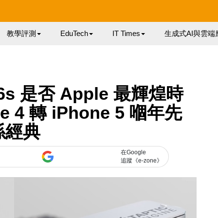
教學評測
EduTech
IT Times
生成式AI與雲端
6s 是否 Apple 最輝煌時
4 轉 iPhone 5 嗰年先
係經典
在Google
追蹤《e-zone》