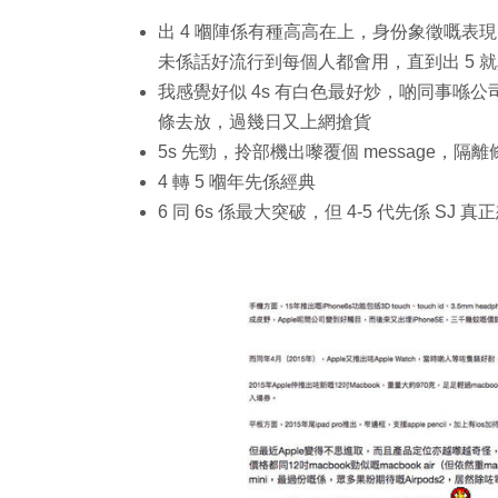
出 4 嗰陣係有種高高在上，身份象徵嘅表現
未係話好流行到每個人都會用，直到出 5 
我感覺好似 4s 有白色最好炒，啲同事喺公司長
條去放，過幾日又上網搶貨
5s 先勁，拎部機出嚟覆個 message，
4 轉 5 嗰年先係經典
6 同 6s 係最大突破，但 4-5 代先係 