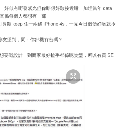
，好似有嘢發緊光但你唔係好敢接近咁，加埋當年 data
就真係每個人都想有一部
期 keep 住一兩條 iPhone 4s，一見今日個價好啲就拎
隔離條友望到，問：你部機冇密碼？
SJ 真正想要嘅設計，到而家最好揸手都係呢隻型，所以有買 SE