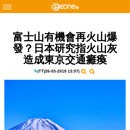
搜尋
富士山有機會再火山爆
Facebook
Instagram
發？日本研究指火山灰
科技焦點
造成東京交通癱瘓
網絡生活
遊戲動漫
|
TT
|
26-03-2019 13:07
|
教學評測
EduTech
IT Times
生成式AI與雲端應用
Enterprise Digital Transformation