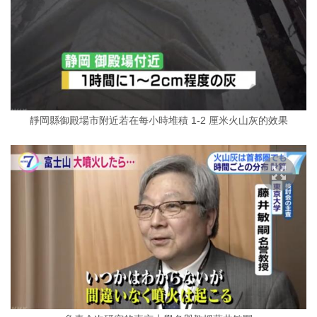
靜岡縣御殿場市附近若在每小時堆積 1-2 厘米火山灰的效果