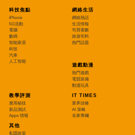
科技焦點
網絡生活
iPhone
網絡熱話
5G流動
生活情報
電腦
筍買着數
數碼
旅遊筍料
智能家居
熱門話題
科技
汽車
人工智能
遊戲動漫
熱門遊戲
電競裝備
動漫玩具
教學評測
IT TIMES
應用秘技
業界頭條
新品測試
AI 策略
Apps 情報
名家專欄
其他
私隱政策