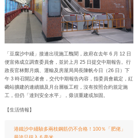
特集
「豆腐沙中綫」接連出現施工醜聞，政府在去年 6 月 12 日
便宣佈成立調查委員會，並於上月 25 日提交中期報告。行
政長官林鄭月娥、運輸及房屋局局長陳帆今日（26 日）下
午 3 時召開記者會，交代中期報告內容，指委員會裁定，紅
磡站擴建的連續牆及月台層板工程，沒有按照合約規定施
工，但仍「達到安全水平」，毋須重建或加固。
【生活情報】
港鐵沙中綫驗多兩枝鋼筋仍不合格！100％「肥佬」
最誇只扭入 6 毫米