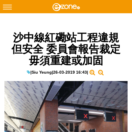
搜尋
沙中線紅磡站工程違規
Facebook
Instagram
但安全 委員會報告裁定
科技焦點
毋須重建或加固
網絡生活
遊戲動漫
|
Siu Yeung
|
26-03-2019 16:43
|
教學評測
EduTech
IT Times
生成式AI與雲端應用
Enterprise Digital Transformation