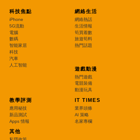
科技焦點
網絡生活
iPhone
網絡熱話
5G流動
生活情報
電腦
筍買着數
數碼
旅遊筍料
智能家居
熱門話題
科技
汽車
人工智能
遊戲動漫
熱門遊戲
電競裝備
動漫玩具
教學評測
IT TIMES
應用秘技
業界頭條
新品測試
AI 策略
Apps 情報
名家專欄
其他
私隱政策