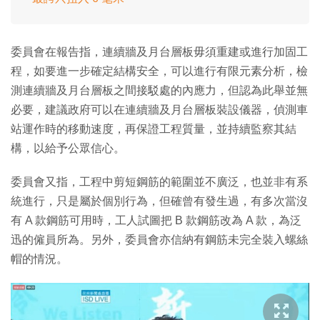
委員會在報告指，連續牆及月台層板毋須重建或進行加固工
程，如要進一步確定結構安全，可以進行有限元素分析，檢
測連續牆及月台層板之間接駁處的內應力，但認為此舉並無
必要，建議政府可以在連續牆及月台層板裝設儀器，偵測車
站運作時的移動速度，再保證工程質量，並持續監察其結
構，以給予公眾信心。
委員會又指，工程中剪短鋼筋的範圍並不廣泛，也並非有系
統進行，只是屬於個別行為，但確曾有發生過，有多次當沒
有 A 款鋼筋可用時，工人試圖把 B 款鋼筋改為 A 款，為泛
迅的僱員所為。另外，委員會亦信納有鋼筋未完全裝入螺絲
帽的情況。