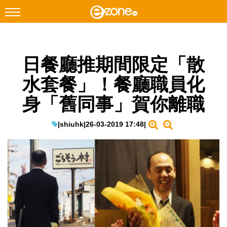
搜尋
日餐廳推期間限定「散
Facebook
Instagram
水套餐」！餐廳職員化
科技焦點
身「舊同事」賀你離職
網絡生活
遊戲動漫
|
shiuhk
|
26-03-2019 17:48
|
教學評測
EduTech
IT Times
生成式AI與雲端應用
Enterprise Digital Transformation