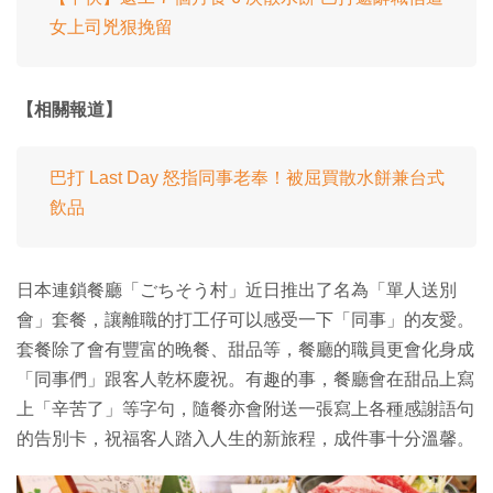
女上司兇狠挽留
【相關報道】
巴打 Last Day 怒指同事老奉！被屈買散水餅兼台式
飲品
日本連鎖餐廳「ごちそう村」近日推出了名為「單人送別
會」套餐，讓離職的打工仔可以感受一下「同事」的友愛。
套餐除了會有豐富的晚餐、甜品等，餐廳的職員更會化身成
「同事們」跟客人乾杯慶祝。有趣的事，餐廳會在甜品上寫
上「辛苦了」等字句，隨餐亦會附送一張寫上各種感謝語句
的告別卡，祝福客人踏入人生的新旅程，成件事十分溫馨。