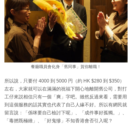
餐廳職員會化身「舊同事」賀你離職！
所以說，只要付 4000 到 5000 円（約 HK $280 到 $350）
左右，大家就可以在滿滿的祝福下開心地離開舊公司，對打
工仔來説相信只有一個「爽」字吧。雖然反過來看，需要用
到這個服務的話其實也代表了自己人緣不好。所以有網民就
留言說：「係咪要自己檢討下呢」、「成件事好孤獨。」、
「毒撚既極緻」、「好鬼慘」不知香港會否引入呢？