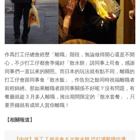
特集
作爲打工仔總會經歷「離職」階段，無論做得開心還是不開
心，不少打工仔都會準備好「散水餅」請同事上司食，感謝
同事們一直以來的關照。而日本的玩法就有點不同，離職的
打工仔會跟同事食「散水飯」，作告別之餘同時祝福離職者
前程錦綉。那如果離職者跟同事關係不好呢？沒有問題，有
餐廳就趁 3 月多人離職，推出期間限定的「散水套餐」，只
要畀錢就有成班人賀你離職！
【相關報道】
【中伏】返工 7 個月食 6 次散水餅 巴打遞辭職信遭