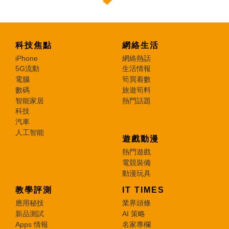
科技焦點
網絡生活
iPhone
網絡熱話
5G流動
生活情報
電腦
筍買着數
數碼
旅遊筍料
智能家居
熱門話題
科技
汽車
人工智能
遊戲動漫
熱門遊戲
電競裝備
動漫玩具
教學評測
IT TIMES
應用秘技
業界頭條
新品測試
AI 策略
Apps 情報
名家專欄