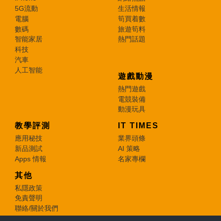
5G流動
生活情報
電腦
筍買着數
數碼
旅遊筍料
智能家居
熱門話題
科技
汽車
人工智能
遊戲動漫
熱門遊戲
電競裝備
動漫玩具
教學評測
IT TIMES
應用秘技
業界頭條
新品測試
AI 策略
Apps 情報
名家專欄
其他
私隱政策
免責聲明
聯絡/關於我們