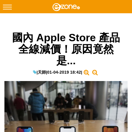
搜尋
國內 Apple Store 產品
Facebook
Instagram
全線減價！原因竟然
科技焦點
是...
網絡生活
遊戲動漫
|
天師
|
01-04-2019 18:42
|
教學評測
EduTech
IT Times
生成式AI與雲端應用
Enterprise Digital Transformation