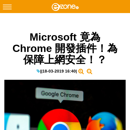
搜尋
Microsoft 竟為
Facebook
Instagram
Chrome 開發插件！為
科技焦點
保障上網安全！？
網絡生活
遊戲動漫
|
|
18-03-2019 16:40
|
教學評測
EduTech
IT Times
生成式AI與雲端應用
Enterprise Digital Transformation