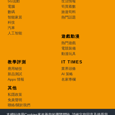
5G流動
生活情報
電腦
筍買着數
數碼
旅遊筍料
智能家居
熱門話題
科技
汽車
人工智能
遊戲動漫
熱門遊戲
電競裝備
動漫玩具
教學評測
IT TIMES
應用秘技
業界頭條
新品測試
AI 策略
Apps 情報
名家專欄
其他
私隱政策
免責聲明
聯絡/關於我們
本網站使用Cookies來改善您的瀏覽體驗, 請確定您同意及接受我
© 2026 e-zone. All Rights Reserved.