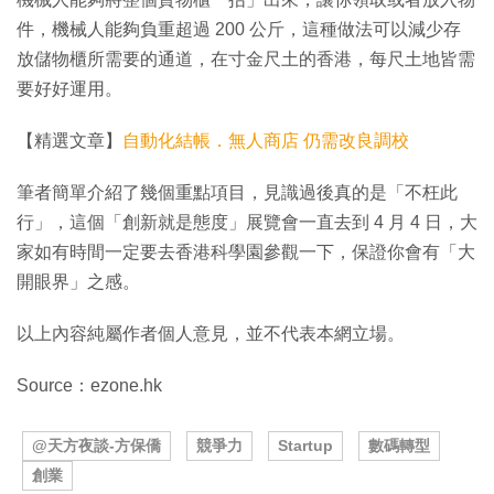
件，機械人能夠負重超過 200 公斤，這種做法可以減少存
放儲物櫃所需要的通道，在寸金尺土的香港，每尺土地皆需
要好好運用。
【精選文章】
自動化結帳．無人商店 仍需改良調校
筆者簡單介紹了幾個重點項目，見識過後真的是「不枉此
行」，這個「創新就是態度」展覽會一直去到 4 月 4 日，大
家如有時間一定要去香港科學園參觀一下，保證你會有「大
開眼界」之感。
以上內容純屬作者個人意見，並不代表本網立場。
Source：ezone.hk
@天方夜談-方保僑
競爭力
Startup
數碼轉型
創業