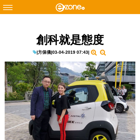
搜尋
創科就是態度
Facebook
Instagram
科技焦點
|
方保僑
|
03-04-2019 07:43
|
網絡生活
遊戲動漫
教學評測
EduTech
IT Times
生成式AI與雲端應用
Enterprise Digital Transformation