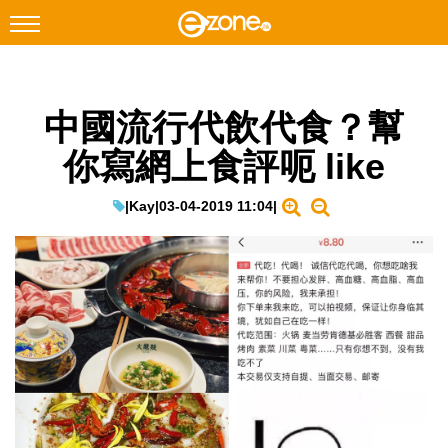
搜尋
中國流行代飲代食？幫
Facebook
Instagram
你寫網上食評呃 like
科技焦點
網絡生活
|
Kay
|
03-04-2019 11:04
|
遊戲動漫
教學評測
EduTech
IT Times
生成式AI與雲端應用
Enterprise Digital Transformation