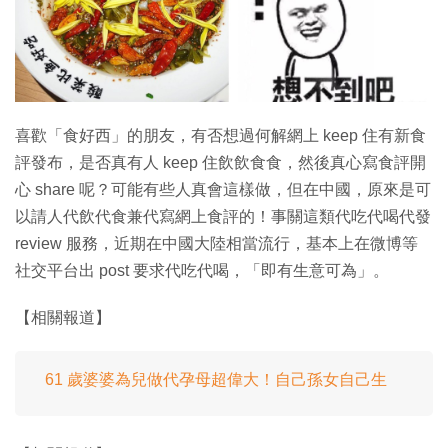
特集
喜歡「食好西」的朋友，有否想過何解網上 keep 住有新食
評發布，是否真有人 keep 住飲飲食食，然後真心寫食評開
心 share 呢？可能有些人真會這樣做，但在中國，原來是可
以請人代飲代食兼代寫網上食評的！事關這類代吃代喝代發
review 服務，近期在中國大陸相當流行，基本上在微博等
社交平台出 post 要求代吃代喝，「即有生意可為」。
【相關報道】
61 歲婆婆為兒做代孕母超偉大！自己孫女自己生