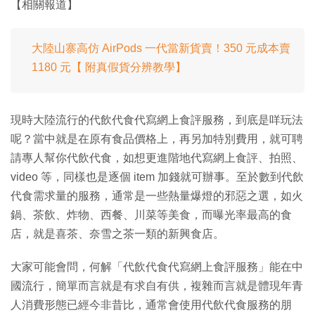
【相關報道】
大陸山寨高仿 AirPods 一代當新貨賣！350 元成本賣
1180 元【 附真假貨分辨教學】
現時大陸流行的代飲代食代寫網上食評服務，到底是咩玩法
呢？當中就是在原有食品價格上，再另加特別費用，就可聘
請專人幫你代飲代食，如想更進階地代寫網上食評、拍照、
video 等，同樣也是逐個 item 加錢就可辦事。至於數到代飲
代食需求量的服務，通常是一些熱量爆燈的邪惡之選，如火
鍋、茶飲、炸物、西餐、川菜等美食，而曝光率最高的食
店，就是喜茶、奈雪之茶一類的新興食店。
大家可能會問，何解「代飲代食代寫網上食評服務」能在中
國流行，簡單而言就是有求自有供，複雜而言就是體現年青
人消費形態已經今非昔比，通常會使用代飲代食服務的朋