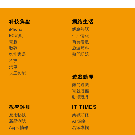
科技焦點
網絡生活
iPhone
網絡熱話
5G流動
生活情報
電腦
筍買着數
數碼
旅遊筍料
智能家居
熱門話題
科技
汽車
人工智能
遊戲動漫
熱門遊戲
電競裝備
動漫玩具
教學評測
IT TIMES
應用秘技
業界頭條
新品測試
AI 策略
Apps 情報
名家專欄