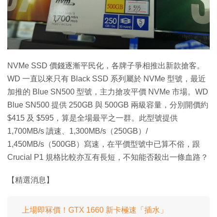
NVMe SSD 價錢逐漸平民化，各牌子爭相推出新款搶客。
WD 一直以來只有 Black SSD 系列屬於 NVMe 型號，最近
加推的 Blue SN500 型號，主力搶攻平價 NVMe 市場。WD
Blue SN500 提供 250GB 與 500GB 兩級容量，分別開價約
$415 及 $595，算是全場最平之一群。此型號提供
1,700MB/s 讀速、1,300MB/s（250GB）/
1,450MB/s（500GB）寫速，在平價型號中已算不俗，跟
Crucial P1 規格比較亦互有長短，不知能否殺出一條血路？
【精選消息】
上場即冧價！GTX 1660 新卡極速「插水」