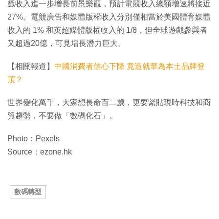
戲收入進一步增長前景樂觀，預計電競收入總額增速將接近
27%。電競廣告和媒體版權收入分別僅相當於美國體育媒體
收入的 1% 和英超媒體版權收入的 1/8，但全球遊戲參與者
又超過20億，可見增長潛力巨大。
【相關報道】
中國消費者信心下降 竟造就華為本土品牌登
頂？
世界變化萬千，大家想長命百二歲，更要緊貼現時科技和商
貿趨勢，不要做「數碼化石」。
Photo：Pexels
Source：ezone.hk
數碼轉型