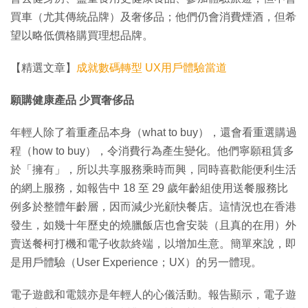
買車（尤其傳統品牌）及奢侈品；他們仍會消費煙酒，但希
望以略低價格購買理想品牌。
【精選文章】
成就數碼轉型 UX用戶體驗當道
願購健康產品 少買奢侈品
年輕人除了着重產品本身（what to buy），還會看重選購過
程（how to buy），令消費行為產生變化。他們寧願租賃多
於「擁有」，所以共享服務乘時而興，同時喜歡能便利生活
的網上服務，如報告中 18 至 29 歲年齡組使用送餐服務比
例多於整體年齡層，因而減少光顧快餐店。這情況也在香港
發生，如幾十年歷史的燒臘飯店也會安裝（且真的在用）外
賣送餐柯打機和電子收款終端，以增加生意。簡單來說，即
是用戶體驗（User Experience；UX）的另一體現。
電子遊戲和電競亦是年輕人的心儀活動。報告顯示，電子遊