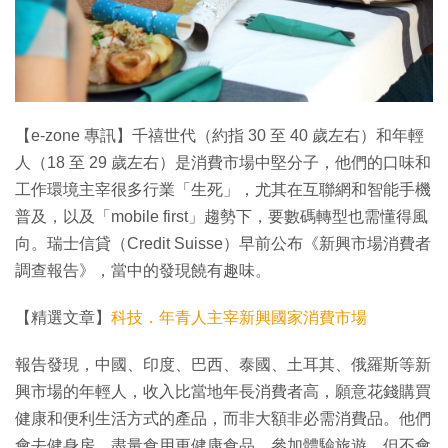
特集
【e-zone 專訊】千禧世代（約指 30 至 40 歲左右）和年輕
人（18 至 29 歲左右）是消費市場中堅分子，他們的口味和
工作環境主宰很多行業「生死」，尤其在互聯網和智能手機
普及，以及「mobile first」趨勢下，要數碼轉型也需懂得風
向。瑞士信貸（Credit Suisse）早前公布《新興市場消費者
調查報告》，當中的發現饒有趣味。
【精選文章】
科技．年青人主宰新興國家消費市場
報告發現，中國、印度、巴西、泰國、土耳其、俄羅斯等新
興市場的年輕人，收入比當地年長消費者高，願意花錢購買
健康和便利生活方式的產品，而非大額非必需消費品。他們
會去健身房、盡量食用更健康食品、參加體驗旅遊，但不會