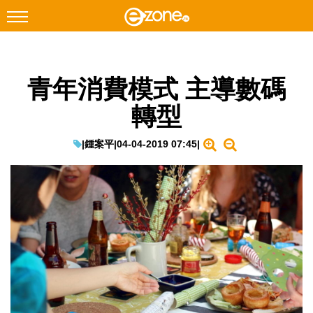
搜尋
青年消費模式 主導數碼
Facebook
Instagram
轉型
科技焦點
網絡生活
|
鍾案平
|
04-04-2019 07:45
|
遊戲動漫
教學評測
EduTech
IT Times
生成式AI與雲端應用
Enterprise Digital Transformation