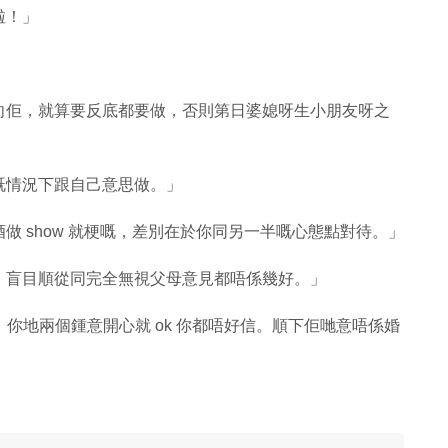
啦！」
向佢，就算要反底都要做，否則第日婆媳呀生小朋友呀之
既情況下跟自己意思做。」
 show 就梗嘅，差別在於你同另一半嘅心態點對待。」
。盲目順從同完全無視父母意見都唔係幾好。」
，你地兩個鍾意開心就 ok 你都唔好信。順下佢哋意唔係婚