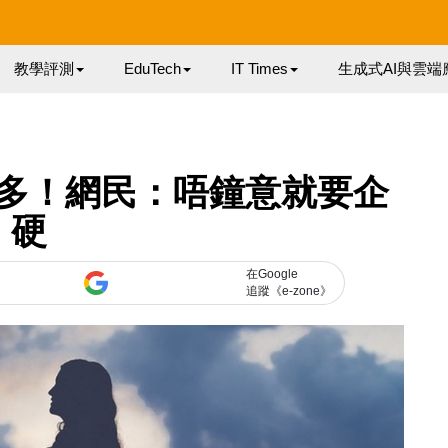
教學評測
EduTech
IT Times
生成式AI與雲端
多！網民：唔鐘意就要企
硬
在Google
追蹤《e-zone》