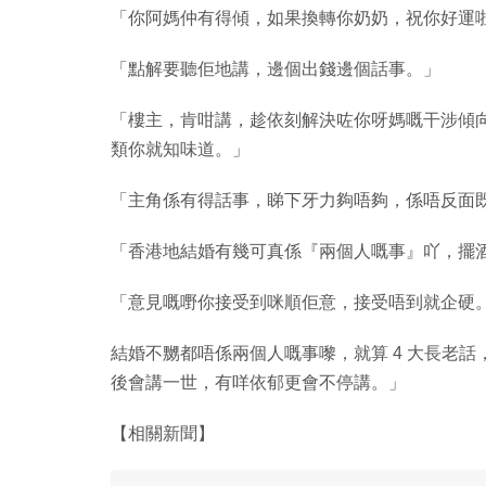
「你阿媽仲有得傾，如果換轉你奶奶，祝你好運
「點解要聽佢地講，邊個出錢邊個話事。」
「樓主，肯咁講，趁依刻解決咗你呀媽嘅干涉傾
類你就知味道。」
「主角係有得話事，睇下牙力夠唔夠，係唔反面
「香港地結婚有幾可真係『兩個人嘅事』吖，擺酒做
「意見嘅嘢你接受到咪順佢意，接受唔到就企硬
結婚不嬲都唔係兩個人嘅事嚟，就算 4 大長老話
後會講一世，有咩依郁更會不停講。」
【相關新聞】