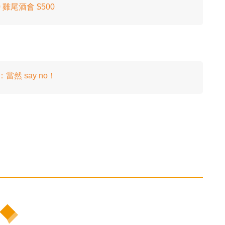
 雞尾酒會 $500
然 say no！