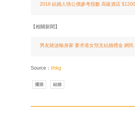
2018 結婚人情公價參考指數 高級酒店 $1200
【相關新聞】
男友賭波輸身家 要求港女預支結婚禮金 網民：當
Source：
lihkg
擺酒
結婚