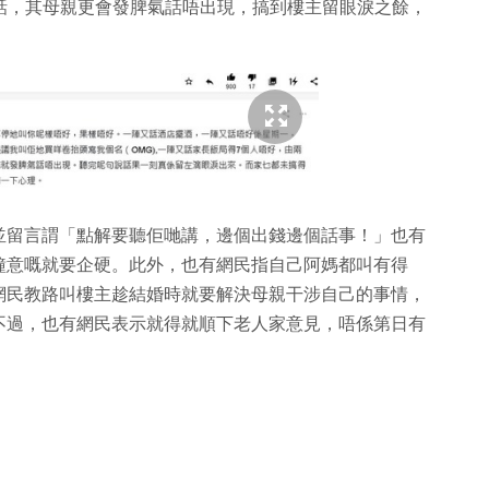
的話，其母親更會發脾氣話唔出現，搞到樓主留眼淚之餘，
並留言謂「點解要聽佢哋講，邊個出錢邊個話事！」也有
鐘意嘅就要企硬。此外，也有網民指自己阿媽都叫有得
網民教路叫樓主趁結婚時就要解決母親干涉自己的事情，
不過，也有網民表示就得就順下老人家意見，唔係第日有