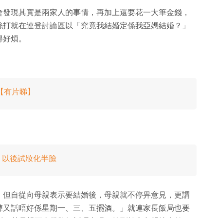
會發現其實是兩家人的事情，再加上還要花一大筆金錢，
絲打就在連登討論區以「究竟我結婚定係我亞媽結婚？」
得好煩。
【有片睇】
：以後試妝化半臉
，但自從向母親表示要結婚後，母親就不停畀意見，更謂
陣又話唔好係星期一、三、五擺酒。」就連家長飯局也要