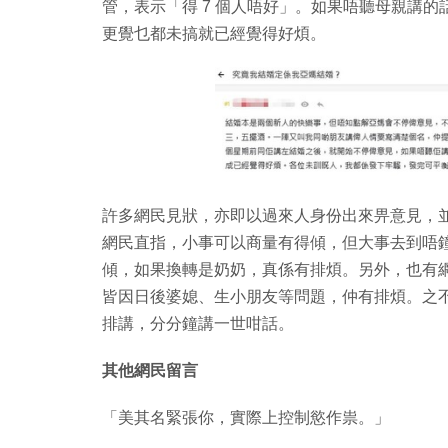
管，表示「得 7 個人唔好」。如果唔聽母親講
更覺乜都未搞就已經覺得好煩。
許多網民見狀，亦即以過來人身份出來畀意見，
網民直指，小事可以商量有得傾，但大事去到唔
傾，如果換轉是奶奶，真係有排煩。另外，也有
皆因日後婆媳、生小朋友等問題，仲有排煩。之
排講，分分鐘講一世咁話。
其他網民留言
「美其名緊張你，實際上控制慾作祟。」