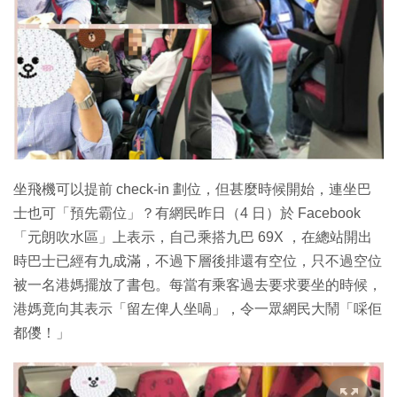
特集
坐飛機可以提前 check-in 劃位，但甚麼時候開始，連坐巴
士也可「預先霸位」？有網民昨日（4 日）於 Facebook
「元朗吹水區」上表示，自己乘搭九巴 69X ，在總站開出
時巴士已經有九成滿，不過下層後排還有空位，只不過空位
被一名港媽擺放了書包。每當有乘客過去要求要坐的時候，
港媽竟向其表示「留左俾人坐喎」，令一眾網民大鬧「啋佢
都儍！」