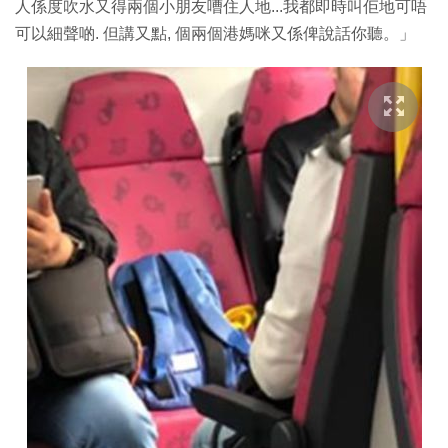
人係度吹水又得兩個小朋友嘈住人地...我都即時叫佢地可唔
可以細聲啲. 但講又點, 個兩個港媽咪又係俾說話你聽。」