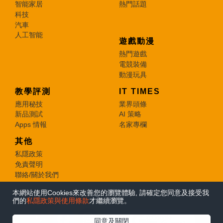
智能家居
熱門話題
科技
汽車
人工智能
遊戲動漫
熱門遊戲
電競裝備
動漫玩具
教學評測
IT TIMES
應用秘技
業界頭條
新品測試
AI 策略
Apps 情報
名家專欄
其他
私隱政策
免責聲明
聯絡/關於我們
本網站使用Cookies來改善您的瀏覽體驗, 請確定您同意及接受我
© 2026 e-zone. All Rights Reserved.
們的
私隱政策與使用條款
才繼續瀏覽。
在Google
同意及關閉