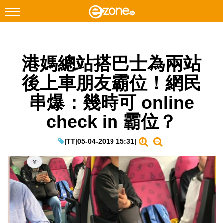
搜尋
港媽總站搭巴士為兩站
Facebook
Instagram
後上車朋友霸位！網民
科技焦點
串爆：幾時可 online
網絡生活
check in 霸位？
遊戲動漫
教學評測
|
TT
|
05-04-2019 15:31
|
EduTech
IT Times
生成式AI與雲端應用
Enterprise Digital Transformation