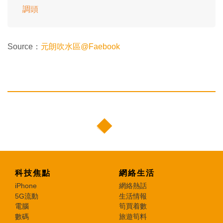
調頭
Source：
元朗吹水區@Faebook
科技焦點
網絡生活
iPhone
網絡熱話
5G流動
生活情報
電腦
筍買着數
數碼
旅遊筍料