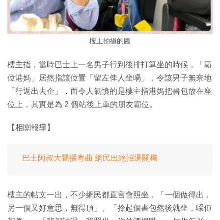
樓主拍攝的圖
樓主指，當時巴士上一名男子行到後排打算坐的時候，「霸
位港媽」居然指該位置「留左俾人坐喎」，令該男子無奈地
「行返出去企」，而令人氣憤的是樓主指港媽把書包放在座
位上，其實是為 2 個站後上車的朋友霸位。
【相關報導】
巴士阿叔大聲播粵曲 網民出絕招逼關機
樓主的帖文一出，不少網民都直言會照坐，「一個做得出，
另一個又好意思，無得頂」、「拎起個書包然後就坐，啋佢