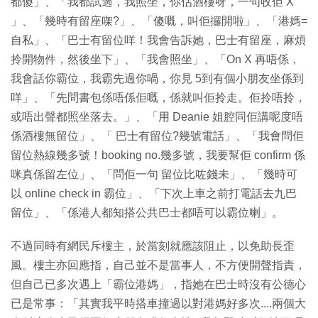
都傻」、「我都試過，我照坐，你估酒樓呀，一句收佢 X
」、「幾時有留座㗎?」、「傻嘅，叫佢攞開啦」、「港媽=
自私」、「巴士有留位咩！我會告訴她，巴士有留座，麻煩
拎開物件，然後坐下」、「我會照坐」、「On X 再唔係，
我會話你霸位，我霸先過你喎，你見 5到有個小朋友坐係到
咩」、「先問書包係唔係佢嘅，係就叫佢拎走。佢拎唔拎，
或唔出聲都照坐落去。」、「用 Deanie 姐腔同佢講呢度唔
係酒樓無留位」、「 巴士有留位?幾號電話」、「我會問佢
留位熱線幾多號！booking no.幾多號，我要幫佢 confirm 係
咪真係留左位」、「問佢一句 留位比咗錢未」、「幾時可
以 online check in 霸位」、「下次上車之前打電話去九巴
留位」、「係港人都知搭公共巴士都唔可以霸位喇」。
不過同時有網民斥樓主，於當刻就應該阻止，以免助長歪
風。樓主亦回應指，自己並不是當事人，不方便開聲指責，
但自己已多次遇上「霸位港媽」，指她在巴士時沒有公德心
已是常事：「其實我平時搭車撞過以對港媽好多次....兩個大