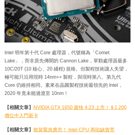
特集
Intel 明年第十代 Core 處理器，代號稱為「Comet
Lake」，而非原先傳聞的 Cannon Lake，單顆處理器最多
10C/20T (10 核心、20 綫程) 規格。但製程技術讓人失望，
極可能只沿用現時 14nm++ 製程，與現時第八、第九代
Core 仍維持相同。素來在晶圓製程技術最領先的 Intel，
2020 年竟未能過渡至 10nm！
【相關文章】
NVIDIA GTX 1650 最快 4‧23 上市！＄1,200
價位中入門新卡
【相關文章】
散裝緊急應市！ Intel CPU 再陷缺貨荒