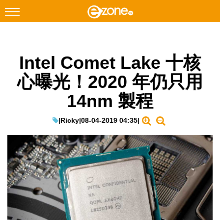
搜尋
Intel Comet Lake 十核
Facebook
Instagram
心曝光！2020 年仍只用
科技焦點
14nm 製程
網絡生活
遊戲動漫
|
Ricky
|
08-04-2019 04:35
|
教學評測
EduTech
IT Times
生成式AI與雲端應用
Enterprise Digital Transformation