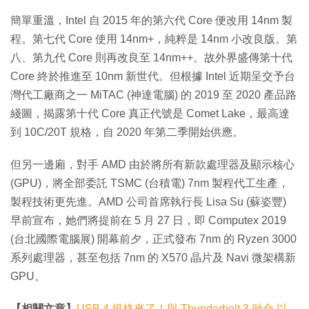
簡單重溫，Intel 自 2015 年的第六代 Core 便改用 14nm 製
程。第七代 Core 使用 14nm+，純粹是 14nm 小改良版。第
八、第九代 Core 則再改良至 14nm++。故外界盛傳第十代
Core 終於推進至 10nm 新世代。但根據 Intel 近期呈交予台
灣代工廠商之一 MiTAC (神達電腦) 的 2019 至 2020 產品路
綫圖，揭露第十代 Core 真正代號是 Comet Lake，最高達
到 10C/20T 規格，自 2020 年第二季開始供應。
但另一邊廂，對手 AMD 由於將所有新款處理器及顯示核心
(GPU)，將全部委託 TSMC (台積電) 7nm 製程代工生產，
製程技術更先進。AMD 公司首席執行長 Lisa Su (蘇姿豐)
早前宣布，她們將提前在 5 月 27 日，即 Computex 2019
(台北國際電腦展) 開幕前夕，正式發布 7nm 的 Ryzen 3000
系列處理器，甚至包括 7nm 的 X570 晶片及 Navi 微架構新
GPU。
【相關文章】
USB 4 規格來了！與 Thunderbolt 3 融合‧以