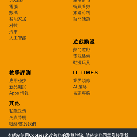
電腦
筍買着數
數碼
旅遊筍料
智能家居
熱門話題
科技
汽車
人工智能
遊戲動漫
熱門遊戲
電競裝備
動漫玩具
教學評測
IT TIMES
應用秘技
業界頭條
新品測試
AI 策略
Apps 情報
名家專欄
其他
私隱政策
免責聲明
聯絡/關於我們
本網站使用Cookies來改善您的瀏覽體驗, 請確定您同意及接受我
© 2026 e-zone. All Rights Reserved.