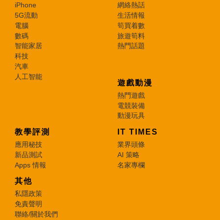
iPhone
網絡熱話
5G流動
生活情報
電腦
筍買着數
數碼
旅遊筍料
智能家居
熱門話題
科技
汽車
人工智能
遊戲動漫
熱門遊戲
電競裝備
動漫玩具
教學評測
IT TIMES
應用秘技
業界頭條
新品測試
AI 策略
Apps 情報
名家專欄
其他
私隱政策
免責聲明
聯絡/關於我們