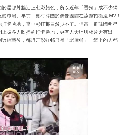
由於屋邨外牆油上七彩顏色，所以近年「晉身」成不少網
籃球場。早前，更有韓國的偶像團體在該處拍攝過 MV！
地打卡勝地，當中彩虹邨自然少不了。但當一群韓國明星
網上被多人吹捧的打卡勝地，更有人大呼與相片大有出
到該綜藝後，都坦言彩虹邨只是「老屋邨」，網上的人都