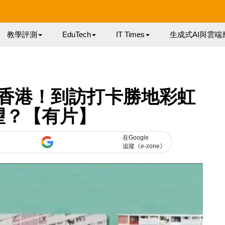
教學評測
EduTech
IT Times
生成式AI與雲端
香港！到訪打卡勝地彩虹
望？【有片】
在Google
追蹤《e-zone》