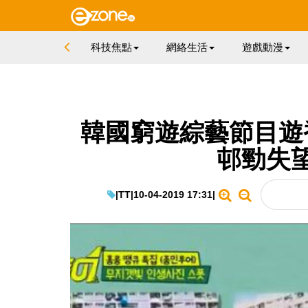
科技焦點
網絡生活
遊戲動漫
韓國窮遊綜藝節目遊
邨勁失
|
TT
|
10-04-2019 17:31
|