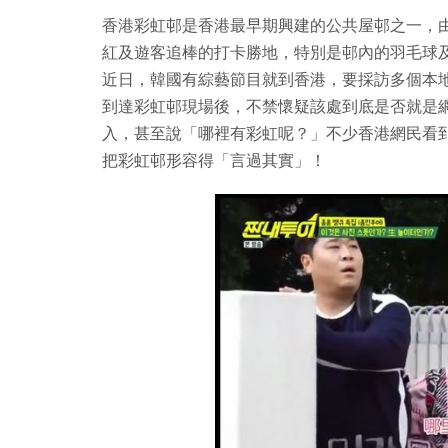
香港彩虹邨是香港最早期興建的公共屋邨之一，
紅及遊客追棒的打卡勝地，特別是邨內的羽毛球及
近日，韓國有綜藝節目就到香港，要採訪多個本
到達彩虹邨現場後，不禁懷疑該處到底是否就是
入，甚至說「哪裡有彩虹呢？」不少香港網民看
把彩虹邨形容得「言過其實」！