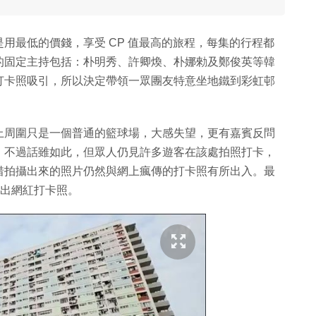
用最低的價錢，享受 CP 值最高的旅程，每集的行程都
的固定主持包括：朴明秀、許卿煥、朴娜勑及鄭俊英等韓
打卡照吸引，所以決定帶領一眾團友特意坐地鐵到彩虹邨
上周圍只是一個普通的籃球場，大感失望，更有嘉賓反問
，不過話雖如此，但眾人仍見許多遊客在該處拍照打卡，
惜拍攝出來的照片仍然與網上瘋傳的打卡照有所出入。最
能拍出網紅打卡照。