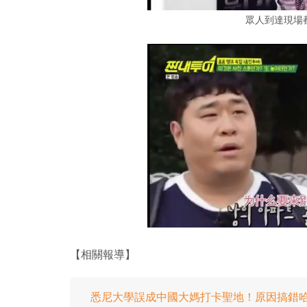
眾人到達現場
【相關報導】
悉尼大學誤成中國大媽打卡聖地！原因搞錯