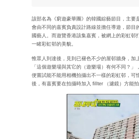
該部名為《窮遊豪華團》的韓國綜藝節目，主要是
會由不同的嘉賓負責設計路線並擔任導遊，節目
國藝人。而遊覽香港該集嘉賓，被網上的彩虹邨
一睹彩虹邨的美貌。
惟眾人到達後，見到已褪色不少的屋邨牆身，加
「這個遊樂場與其它的（遊樂場）有何不同？」
便嘗試能不能用相機拍攝出不一樣的彩虹邨，可
後，有嘉賓要在拍攝時加入 fillter （濾鏡）方