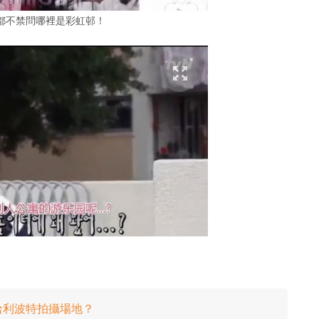
都不禁問哪裡是彩虹邨！
哈利波特拍攝場地？