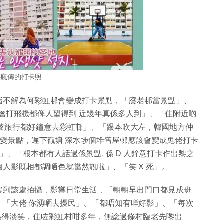
上瘋傳的打卡照
指不解為何彩虹邨會變成打卡景點，「廢老邨當景點」、
住低層打飛機都俾人望得到 近幾年真係多人到」、「住附近啲
人黎旅行都好鐘意去彩虹邨」、「跟本吹大左，韓國地方仲
都變景點，遲下觀塘 深水埗個堆舊屋邨應該會變成鬼佬打卡
、「根本都冇人話過係景點, 係 D 人鐘意打卡作出黎之
人影既相都調哂色就當然靚啦」、「笑 X 死」。
客到該處拍攝，影響日常生活，「朝朝早出門口都見成班
、「大佬 你湧哂去擾民」、「都唔知有咩好影」、「每次
 真係得淡笑，住咗彩虹村咁多年，無諗過條村臨老先嚟出