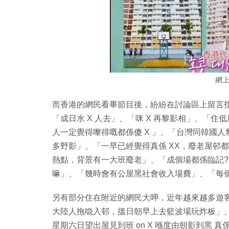
網
而香港的網民看畢節目後，紛紛在討論區上留言
「成日水 X 人去」、「咪 X 再黎影相」、「
人一定覺得嚟得嘅都係傻 X 」、「台灣同韓國
多野影」、「一早已經覺得真係 XX，廢老屋邨
熱點，背景有一大班廢老」、「成個場都係臨記?」
嘛」、「幾時會有公屋黑社會收入場費」、「每個
另有部分住在附近的網民大呷，近年越來越多遊
大陸人拖喼入邨，搵日朝早上去籃波場玩炸板」
星期六日望出屋見到班 on X 喺度由朝影到黑