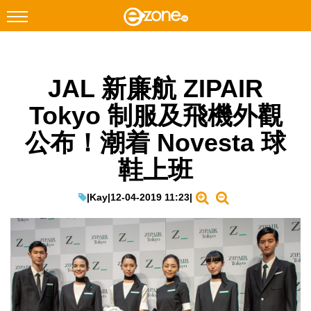
搜尋
JAL 新廉航 ZIPAIR
Facebook
Instagram
Tokyo 制服及飛機外觀
科技焦點
公布！潮着 Novesta 球
網絡生活
鞋上班
遊戲動漫
教學評測
|
Kay
|
12-04-2019 11:23
|
EduTech
IT Times
生成式AI與雲端應用
Enterprise Digital Transformation