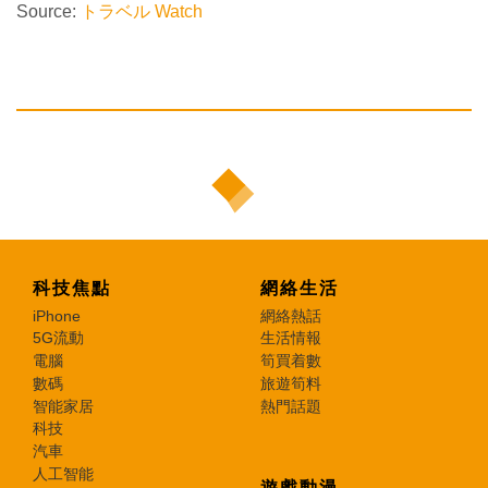
Source:
トラベル Watch
科技焦點
網絡生活
iPhone
網絡熱話
5G流動
生活情報
電腦
筍買着數
數碼
旅遊筍料
智能家居
熱門話題
科技
汽車
人工智能
遊戲動漫