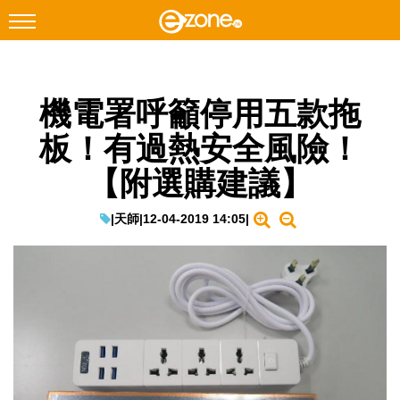
搜尋
機電署呼籲停用五款拖
Facebook
Instagram
板！有過熱安全風險！
科技焦點
【附選購建議】
網絡生活
遊戲動漫
|
天師
|
12-04-2019 14:05
|
教學評測
EduTech
IT Times
生成式AI與雲端應用
Enterprise Digital Transformation