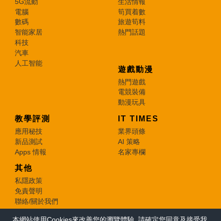
5G流動
生活情報
電腦
筍買着數
數碼
旅遊筍料
智能家居
熱門話題
科技
汽車
人工智能
遊戲動漫
熱門遊戲
電競裝備
動漫玩具
教學評測
IT TIMES
應用秘技
業界頭條
新品測試
AI 策略
Apps 情報
名家專欄
其他
私隱政策
免責聲明
聯絡/關於我們
本網站使用Cookies來改善您的瀏覽體驗, 請確定您同意及接受我
© 2026 e-zone. All Rights Reserved.