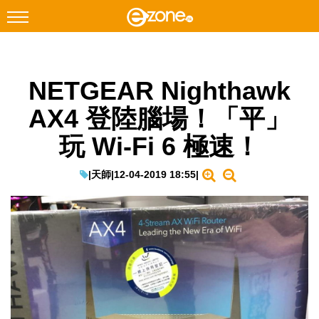
搜尋
NETGEAR Nighthawk
Facebook
Instagram
AX4 登陸腦場！「平」
科技焦點
玩 Wi-Fi 6 極速！
網絡生活
遊戲動漫
|
天師
|
12-04-2019 18:55
|
教學評測
EduTech
IT Times
生成式AI與雲端應用
Enterprise Digital Transformation