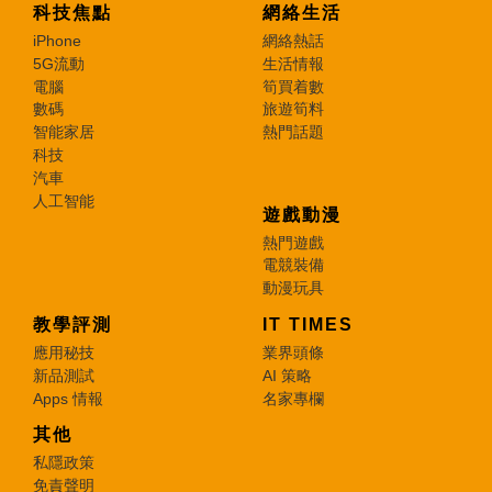
科技焦點
網絡生活
iPhone
網絡熱話
5G流動
生活情報
電腦
筍買着數
數碼
旅遊筍料
智能家居
熱門話題
科技
汽車
人工智能
遊戲動漫
熱門遊戲
電競裝備
動漫玩具
教學評測
IT TIMES
應用秘技
業界頭條
新品測試
AI 策略
Apps 情報
名家專欄
其他
私隱政策
免責聲明