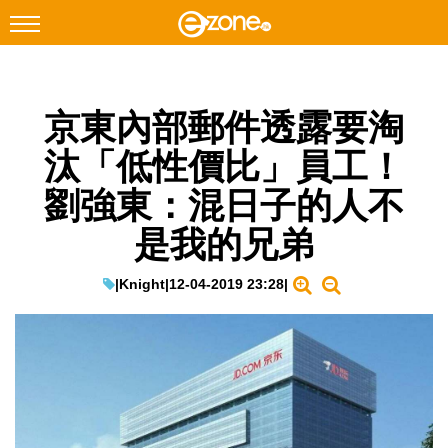
搜尋
京東內部郵件透露要淘
Facebook
Instagram
汰「低性價比」員工！
科技焦點
劉強東：混日子的人不
網絡生活
是我的兄弟
遊戲動漫
教學評測
|
Knight
|
12-04-2019 23:28
|
EduTech
IT Times
生成式AI與雲端應用
Enterprise Digital Transformation