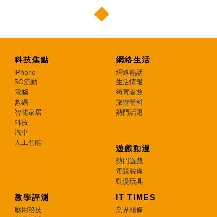
科技焦點
網絡生活
iPhone
網絡熱話
5G流動
生活情報
電腦
筍買着數
數碼
旅遊筍料
智能家居
熱門話題
科技
汽車
人工智能
遊戲動漫
熱門遊戲
電競裝備
動漫玩具
教學評測
IT TIMES
應用秘技
業界頭條