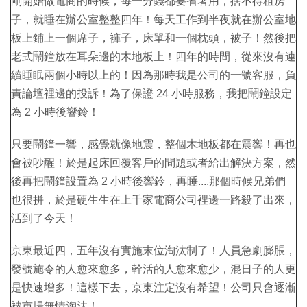
剛開始做電商的時候，每一分錢都要省著用，捨不得租房
子，就睡在辦公室整整四年！每天工作到半夜就在辦公室地
板上鋪上一個席子，褲子，床單和一個枕頭，被子！然後把
老式鬧鐘放在耳朵邊的木地板上！四年的時間，從來沒有連
續睡眠兩個小時以上的！因為那時我是公司的一號客服，負
責論壇裡邊的投訴！為了保證 24 小時服務，我把鬧鐘設定
為 2 小時後響鈴！
只要鬧鐘一響，感覺就像地震，整個木地板都在震響！再也
會被吵醒！於是起床回覆客戶的問題或者給出解決方案，然
後再把鬧鐘設置為 2 小時後響鈴，再睡....那個時候兄弟們
也很拼，於是硬生生在上千家電商公司裡邊一路殺了出來，
活到了今天！
京東最近四，五年沒有實施末位淘汰制了！人員急劇膨脹，
發號施令的人愈來愈多，幹活的人愈來愈少，混日子的人更
是快速增多！這樣下去，京東注定沒有希望！公司只會逐漸
被市場無情淘汰！