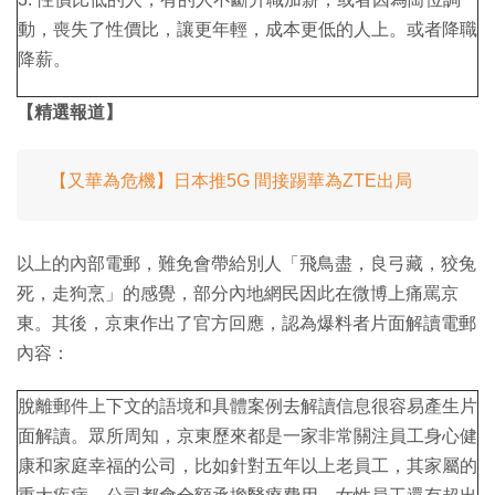
動，喪失了性價比，讓更年輕，成本更低的人上。或者降職
降薪。
【精選報道】
【又華為危機】日本推5G 間接踢華為ZTE出局
以上的內部電郵，難免會帶給別人「飛鳥盡，良弓藏，狡兔
死，走狗烹」的感覺，部分內地網民因此在微博上痛罵京
東。其後，京東作出了官方回應，認為爆料者片面解讀電郵
內容：
脫離郵件上下文的語境和具體案例去解讀信息很容易產生片
面解讀。眾所周知，京東歷來都是一家非常關注員工身心健
康和家庭幸福的公司，比如針對五年以上老員工，其家屬的