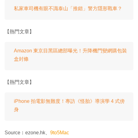
私家車司機有眼不識泰山「推錯」警方隱形戰車？
【熱門文章】
Amazon 東京目黑區總部曝光！升降機門變網購包裝
盒封條
【熱門文章】
iPhone 拍電影無難度！專訪《怪胎》導演學 4 式傍
身
Source︰ezone.hk、
9to5Mac