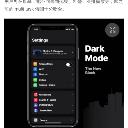
用戶可在屏幕上把不同畫面拖曳、堆疊、並排擺放等，跟之
前的 multi task 傳聞十分吻合。