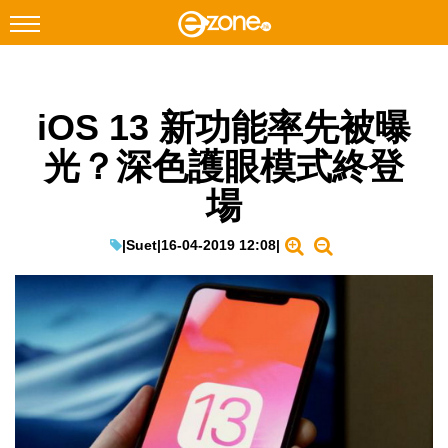
搜尋
iOS 13 新功能率先被曝
Facebook
Instagram
光？深色護眼模式終登
科技焦點
場
網絡生活
遊戲動漫
|
Suet
|
16-04-2019 12:08
|
教學評測
EduTech
IT Times
生成式AI與雲端應用
Enterprise Digital Transformation